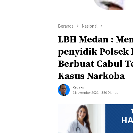
Beranda
Nasional
LBH Medan : Me
penyidik Polsek
Berbuat Cabul T
Kasus Narkoba
Redaksi
1 November 2021
350 Dilihat