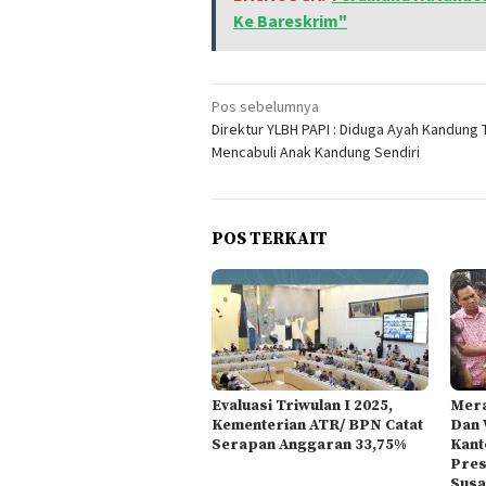
Ke Bareskrim"
Navigasi
Pos sebelumnya
Direktur YLBH PAPI : Diduga Ayah Kandung
pos
Mencabuli Anak Kandung Sendiri
POS TERKAIT
Evaluasi Triwulan I 2025,
Mera
Kementerian ATR/ BPN Catat
Dan 
Serapan Anggaran 33,75%
Kant
Pres
Susa