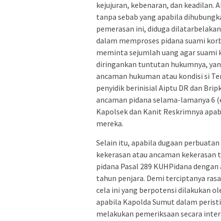
kejujuran, kebenaran, dan keadilan. A
tanpa sebab yang apabila dihubungk
pemerasan ini, diduga dilatarbelaka
dalam memproses pidana suami korb
meminta sejumlah uang agar suami k
diringankan tuntutan hukumnya, yan
ancaman hukuman atau kondisi si T
penyidik berinisial Aiptu DR dan Br
ancaman pidana selama-lamanya 6 (
Kapolsek dan Kanit Reskrimnya apabi
mereka.
Selain itu, apabila dugaan perbuata
kekerasan atau ancaman kekerasan t
pidana Pasal 289 KUHPidana dengan 
tahun penjara. Demi terciptanya ras
cela ini yang berpotensi dilakukan 
apabila Kapolda Sumut dalam peristiw
melakukan pemeriksaan secara inter