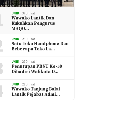
1
UNIK
37 Dilihat
Wawako Lantik Dan
Kukuhkan Pengurus
MAQO…
2
UNIK
26 Dilihat
Satu Toko Handphone Dan
Beberapa Toko La…
3
UNIK
22 Dilihat
Penutupan PRSU Ke-50
Dihadiri Walikota D…
4
UNIK
21 Dilihat
Wawako Tanjung Balai
Lantik Pejabat Admi…