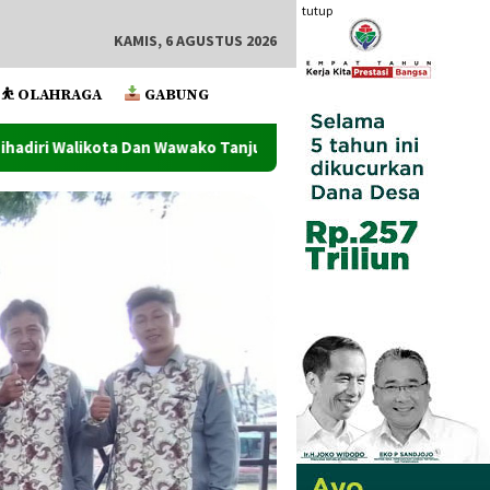
tutup
KAMIS, 6 AGUSTUS 2026
⛹️ OLAHRAGA
GABUNG
o Tanjung Balai
Wawako Tanjung Balai Lantik Pejabat A