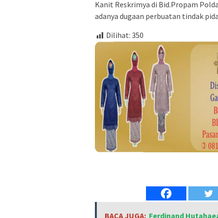
Kanit Reskrimya di Bid.Propam Pold
adanya dugaan perbuatan tindak pid
Dilihat:
350
BACA JUGA:
Ferdinand Hutahaea