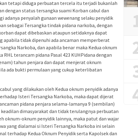
kan tetapi diduga perbuatan tercela itu terjadi bukanlah
an dengan status tersangka suami Korban cabul dan
ngi adanya penyalah gunaan wewenang selaku penyidik
an sebagai Tersangka tindak pidana narkoba, dengan
orban dapat dibebaskan ataupun setidaknya dapat
g apabila tidak dipenuhi ada ancaman memperberat
ersangka Narkoba, dan apabila benar maka Kedua oknum
ipka RHL terancam pidana Pasal 423 KUHPidana dengan
enam) tahun penjara dan dapat menjerat oknum
la ada bukti permulaan yang cukup keterlibatan
n cabul yang dilakukan oleh Kedua oknum penyidik adanya
erhadap Isteri Tersangka Narkoba, maka dapat dijerat
ancaman pidana penjara selama-lamanya 9 (sembilan)
a keadilan dimasyarakat dan tidak terulangnya perbuatan
oleh oknum-oknum penyidik lainnya, maka patut dan wajar
a yang dialamai si Isteri Tersangka Narkoba ini selain
nal terhadap Kedua Oknum Penyidik serta Kapolsek dan