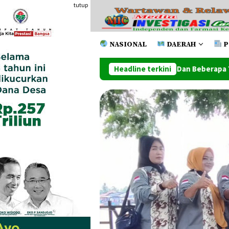
Loncat
tutup
ke
konten
NASIONAL
DAERAH
P
Satu Toko Handphone Dan Beberapa Toko Lainnya Ludes Dilahap
Headline terkini