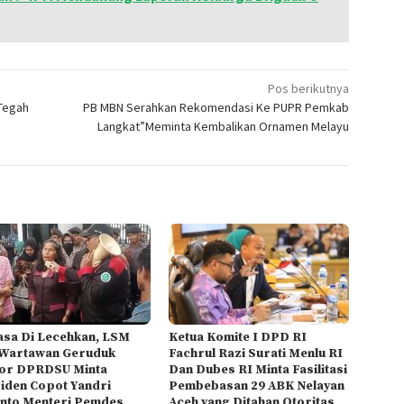
Pos berikutnya
 Tegah
PB MBN Serahkan Rekomendasi Ke PUPR Pemkab
Langkat”Meminta Kembalikan Ornamen Melayu
sa Di Lecehkan, LSM
Ketua Komite I DPD RI
Wartawan Geruduk
Fachrul Razi Surati Menlu RI
or DPRDSU Minta
Dan Dubes RI Minta Fasilitasi
iden Copot Yandri
Pembebasan 29 ABK Nelayan
nto Menteri Pemdes
Aceh yang Ditahan Otoritas