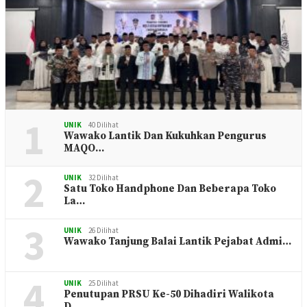
1
UNIK
40 Dilihat
Wawako Lantik Dan Kukuhkan Pengurus
MAQO…
2
UNIK
32 Dilihat
Satu Toko Handphone Dan Beberapa Toko
La…
3
UNIK
26 Dilihat
Wawako Tanjung Balai Lantik Pejabat Admi…
4
UNIK
25 Dilihat
Penutupan PRSU Ke-50 Dihadiri Walikota
D…