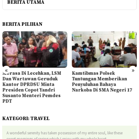
BERITA UTAMA
BERITA PILIHAN
«
»
Merasa Di Lecehkan, LSM
Kamtibmas Polsek
Dan Wartawan Geruduk
Tuntungan Memberikan
Kantor DPRDSU Minta
Penyuluhan Bahaya
Presiden Copot Yandri
Narkoba Di SMA Negeri 17
Susanto Menteri Pemdes
PDT
KATEGORI:
TRAVEL
A wonderful serenity has taken possession of my entire soul, like these
sweet mornings of spring which I enjoy with my whole heart.