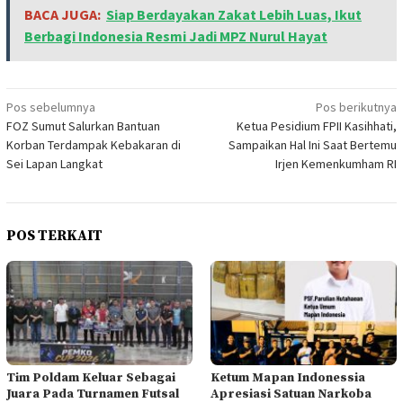
BACA JUGA:
Siap Berdayakan Zakat Lebih Luas, Ikut
Berbagi Indonesia Resmi Jadi MPZ Nurul Hayat
Navigasi
Pos sebelumnya
Pos berikutnya
FOZ Sumut Salurkan Bantuan
Ketua Pesidium FPII Kasihhati,
pos
Korban Terdampak Kebakaran di
Sampaikan Hal Ini Saat Bertemu
Sei Lapan Langkat
Irjen Kemenkumham RI
POS TERKAIT
Tim Poldam Keluar Sebagai
Ketum Mapan Indonessia
Juara Pada Turnamen Futsal
Apresiasi Satuan Narkoba