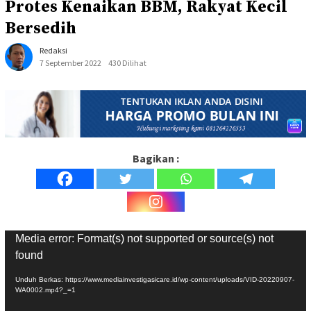
Protes Kenaikan BBM, Rakyat Kecil
Bersedih
Redaksi
7 September 2022
430 Dilihat
Bagikan :
Pemutar
Media error: Format(s) not supported or source(s) not
Video
found
Unduh Berkas: https://www.mediainvestigasicare.id/wp-content/uploads/VID-20220907-
WA0002.mp4?_=1