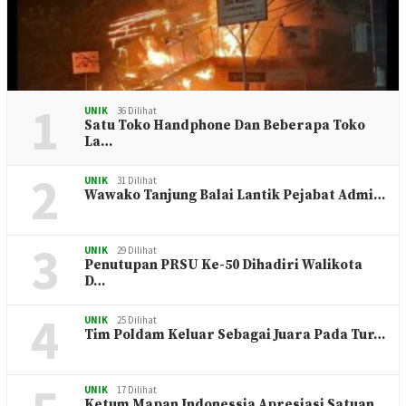
1
UNIK
36 Dilihat
Satu Toko Handphone Dan Beberapa Toko
La…
2
UNIK
31 Dilihat
Wawako Tanjung Balai Lantik Pejabat Admi…
3
UNIK
29 Dilihat
Penutupan PRSU Ke-50 Dihadiri Walikota
D…
4
UNIK
25 Dilihat
Tim Poldam Keluar Sebagai Juara Pada Tur…
UNIK
17 Dilihat
Ketum Mapan Indonessia Apresiasi Satuan