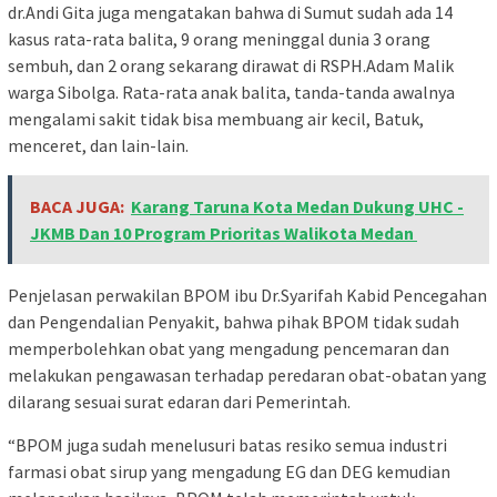
dr.Andi Gita juga mengatakan bahwa di Sumut sudah ada 14
kasus rata-rata balita, 9 orang meninggal dunia 3 orang
sembuh, dan 2 orang sekarang dirawat di RSPH.Adam Malik
warga Sibolga. Rata-rata anak balita, tanda-tanda awalnya
mengalami sakit tidak bisa membuang air kecil, Batuk,
menceret, dan lain-lain.
BACA JUGA:
Karang Taruna Kota Medan Dukung UHC -
JKMB Dan 10 Program Prioritas Walikota Medan
Penjelasan perwakilan BPOM ibu Dr.Syarifah Kabid Pencegahan
dan Pengendalian Penyakit, bahwa pihak BPOM tidak sudah
memperbolehkan obat yang mengadung pencemaran dan
melakukan pengawasan terhadap peredaran obat-obatan yang
dilarang sesuai surat edaran dari Pemerintah.
“BPOM juga sudah menelusuri batas resiko semua industri
farmasi obat sirup yang mengadung EG dan DEG kemudian