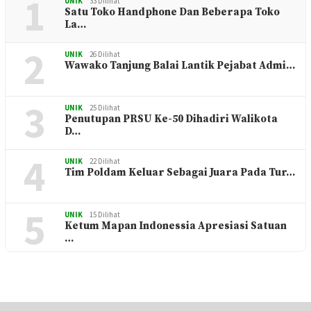
1
UNIK
33 Dilihat
Satu Toko Handphone Dan Beberapa Toko
La…
2
UNIK
26 Dilihat
Wawako Tanjung Balai Lantik Pejabat Admi…
3
UNIK
25 Dilihat
Penutupan PRSU Ke-50 Dihadiri Walikota
D…
4
UNIK
22 Dilihat
Tim Poldam Keluar Sebagai Juara Pada Tur…
5
UNIK
15 Dilihat
Ketum Mapan Indonessia Apresiasi Satuan
…