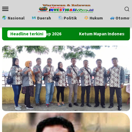
Loncat
Menu
ke
Mobile
konten
Nasional
Daerah
Politik
Hukum
Otomoti
l Pemko Cup 2026
Headline terkini
Ketum Mapan Indonessia Apresiasi Satu