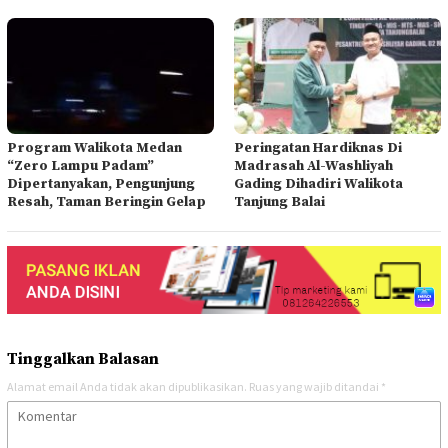
Program Walikota Medan
Peringatan Hardiknas Di
“Zero Lampu Padam”
Madrasah Al-Washliyah
Dipertanyakan, Pengunjung
Gading Dihadiri Walikota
Resah, Taman Beringin Gelap
Tanjung Balai
Tinggalkan Balasan
Alamat email Anda tidak akan dipublikasikan.
Ruas yang wajib ditandai
*