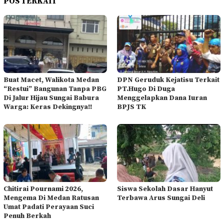
POS TERKAIT
Buat Macet, Walikota Medan
DPN Geruduk Kejatisu Terkait
“Restui” Bangunan Tanpa PBG
PT.Hugo Di Duga
Di Jalur Hijau Sungai Babura
Menggelapkan Dana Iuran
Warga: Keras Dekingnya!!
BPJS TK
Chitirai Pournami 2026,
Siswa Sekolah Dasar Hanyut
Mengema Di Medan Ratusan
Terbawa Arus Sungai Deli
Umat Padati Perayaan Suci
Penuh Berkah