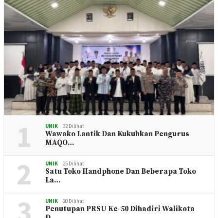
1
UNIK
32 Dilihat
Wawako Lantik Dan Kukuhkan Pengurus
MAQO…
2
UNIK
25 Dilihat
Satu Toko Handphone Dan Beberapa Toko
La…
UNIK
20 Dilihat