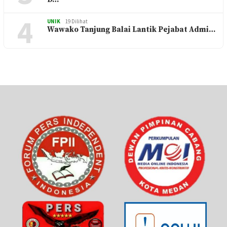
3
Penutupan PRSU Ke-50 Dihadiri Walikota
D…
4
UNIK
19 Dilihat
Wawako Tanjung Balai Lantik Pejabat Admi…