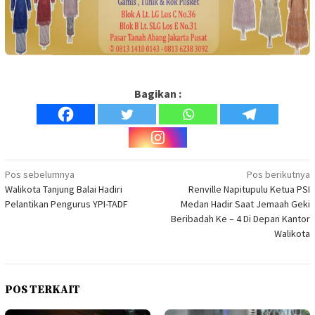
Bagikan :
Navigasi
Pos sebelumnya
Pos berikutnya
Walikota Tanjung Balai Hadiri
Renville Napitupulu Ketua PSI
pos
Pelantikan Pengurus YPI-TADF
Medan Hadir Saat Jemaah Geki
Beribadah Ke – 4 Di Depan Kantor
Walikota
POS TERKAIT