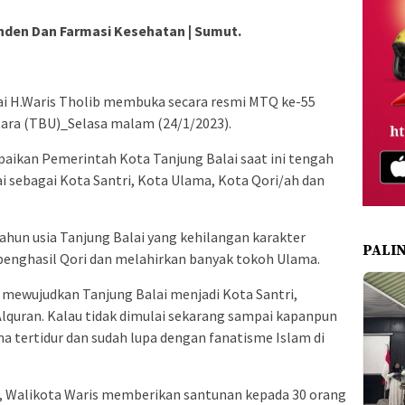
nden Dan Farmasi Kesehatan | Sumut.
ai H.Waris Tholib membuka secara resmi MTQ ke-55
ara (TBU)_Selasa malam (24/1/2023).
ikan Pemerintah Kota Tanjung Balai saat ini tengah
 sebagai Kota Santri, Kota Ulama, Kota Qori/ah dan
hun usia Tanjung Balai yang kehilangan karakter
PALI
 penghasil Qori dan melahirkan banyak tokoh Ulama.
mewujudkan Tanjung Balai menjadi Kota Santri,
lquran. Kalau tidak dimulai sekarang sampai kapanpun
ama tertidur dan sudah lupa dengan fanatisme Islam di
Walikota Waris memberikan santunan kepada 30 orang