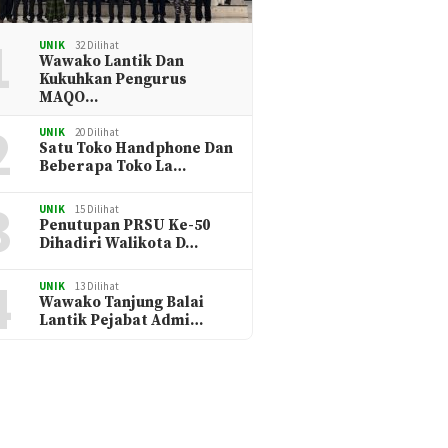
1
UNIK
32 Dilihat
Wawako Lantik Dan
Kukuhkan Pengurus
MAQO…
2
UNIK
20 Dilihat
Satu Toko Handphone Dan
Beberapa Toko La…
3
UNIK
15 Dilihat
Penutupan PRSU Ke-50
Dihadiri Walikota D…
4
UNIK
13 Dilihat
Wawako Tanjung Balai
Lantik Pejabat Admi…