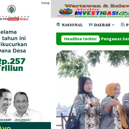
Loncat
tutup
ke
konten
NASIONAL
DAERAH
P
jabat Administrator Dan Pengawas Serta Kapus
Headline terkini
Wawako L