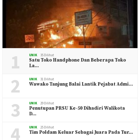
1
UNIK
35 Dilihat
Satu Toko Handphone Dan Beberapa Toko
La…
2
UNIK
31 Dilihat
Wawako Tanjung Balai Lantik Pejabat Admi…
3
UNIK
29 Dilihat
Penutupan PRSU Ke-50 Dihadiri Walikota
D…
4
UNIK
25 Dilihat
Tim Poldam Keluar Sebagai Juara Pada Tur…