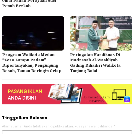
Umat Padati Perayaan Suci
Penuh Berkah
Program Walikota Medan
Peringatan Hardiknas Di
“Zero Lampu Padam”
Madrasah Al-Washliyah
Dipertanyakan, Pengunjung
Gading Dihadiri Walikota
Resah, Taman Beringin Gelap
Tanjung Balai
Tinggalkan Balasan
Alamat email Anda tidak akan dipublikasikan.
Ruas yang wajib ditandai
*