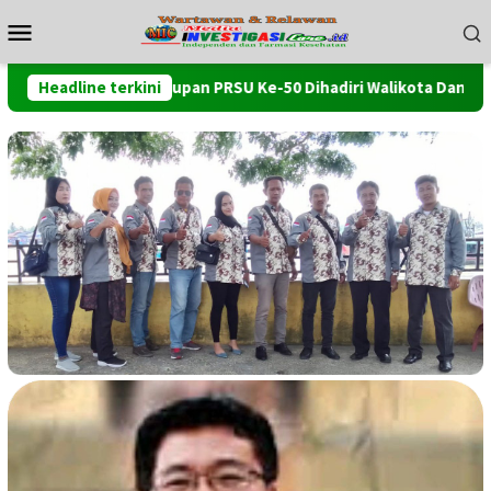
Loncat
Menu
ke
Mobile
konten
Penutupan PRSU Ke-50 Dihadiri Walikota Dan Wawako Tanjung 
Headline terkini