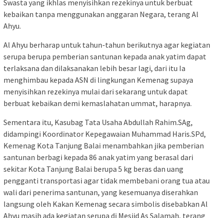
Swasta yang ikhlas menyisihkan rezekinya untuk berbuat
kebaikan tanpa menggunakan anggaran Negara, terang Al
Ahyu.
Al Ahyu berharap untuk tahun-tahun berikutnya agar kegiatan
serupa berupa pemberian santunan kepada anak yatim dapat
terlaksana dan dilaksanakan lebih besar lagi, dari itu Ia
menghimbau kepada ASN di lingkungan Kemenag supaya
menyisihkan rezekinya mulai dari sekarang untuk dapat
berbuat kebaikan demi kemaslahatan ummat, harapnya.
Sementara itu, Kasubag Tata Usaha Abdullah Rahim.SAg,
didampingi Koordinator Kepegawaian Muhammad Haris.SPd,
Kemenag Kota Tanjung Balai menambahkan jika pemberian
santunan berbagi kepada 86 anak yatim yang berasal dari
sekitar Kota Tanjung Balai berupa 5 kg beras dan uang
pengganti transportasi agar tidak membebani orang tua atau
wali dari penerima santunan, yang kesemuanya diserahkan
langsung oleh Kakan Kemenag secara simbolis disebabkan Al
Ahyu masih ada kegiatan serupa di Mesjid As Salamah, terang