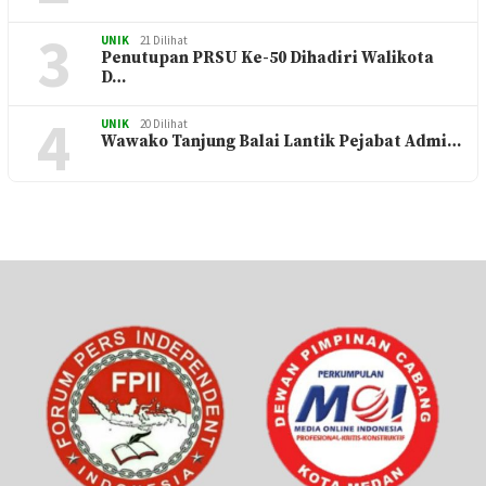
2
Satu Toko Handphone Dan Beberapa Toko
La…
3
UNIK
21 Dilihat
Penutupan PRSU Ke-50 Dihadiri Walikota
D…
4
UNIK
20 Dilihat
Wawako Tanjung Balai Lantik Pejabat Admi…