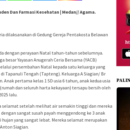
nden Dan Farmasi Kesehatan | Medan// Agama.
ria dilaksanakan di Gedung Gereja Pentakosta Belawan
eda dengan perayaan Natal tahun-tahun sebelumnya.
rga besar Yayasan Anugerah Ceria Bersama (YACB)
melalui persembahan Natal kepada satu keluarga yang
di Tapanuli Tengah (Tapteng). Keluarga A Siagian/ Br
PALI
. Anak pertama kelas 1 SD usia 6 tahun, anak kedua usia
n (rumah dan seluruh harta kekayaan) tersapu bersih oleh
025 lalu.
a selamat setelah melihat air semakin tinggi dan mereka
n dengan sangat susah payah menggendong ke 3 anak
si hujan yang sangat lebat. Mereka selamat merupakan
Anton Siagian.