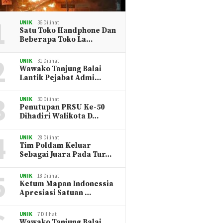
1
UNIK
36 Dilihat
Satu Toko Handphone Dan
Beberapa Toko La…
2
UNIK
31 Dilihat
Wawako Tanjung Balai
Lantik Pejabat Admi…
3
UNIK
30 Dilihat
Penutupan PRSU Ke-50
Dihadiri Walikota D…
4
UNIK
28 Dilihat
Tim Poldam Keluar
Sebagai Juara Pada Tur…
5
UNIK
18 Dilihat
Ketum Mapan Indonessia
Apresiasi Satuan …
UNIK
7 Dilihat
Wawako Tanjung Balai