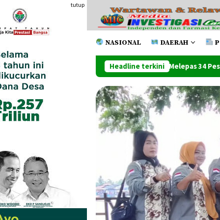
Loncat
tutup
ke
konten
NASIONAL
DAERAH
P
Wawako Tanjung Balai Melepas 34 Peserta Jamnas XII Di Cibubu
Headline terkini