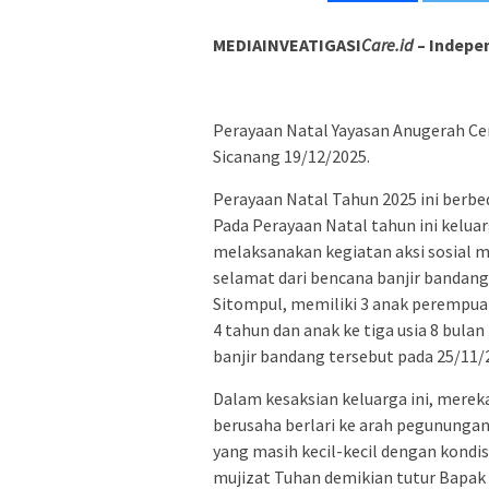
MEDIAINVEATIGASI
Care.id
– Indepe
Perayaan Natal Yayasan Anugerah Ce
Sicanang 19/12/2025.
Perayaan Natal Tahun 2025 ini berb
Pada Perayaan Natal tahun ini kelua
melaksanakan kegiatan aksi sosial 
selamat dari bencana banjir bandang 
Sitompul, memiliki 3 anak perempuan
4 tahun dan anak ke tiga usia 8 bula
banjir bandang tersebut pada 25/11/2
Dalam kesaksian keluarga ini, merek
berusaha berlari ke arah pegununga
yang masih kecil-kecil dengan kondi
mujizat Tuhan demikian tutur Bapak 