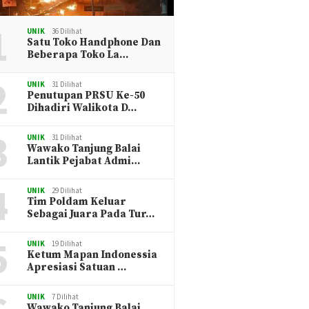
1
UNIK
36 Dilihat
Satu Toko Handphone Dan
Beberapa Toko La…
2
UNIK
31 Dilihat
Penutupan PRSU Ke-50
Dihadiri Walikota D…
3
UNIK
31 Dilihat
Wawako Tanjung Balai
Lantik Pejabat Admi…
4
UNIK
29 Dilihat
Tim Poldam Keluar
Sebagai Juara Pada Tur…
5
UNIK
19 Dilihat
Ketum Mapan Indonessia
Apresiasi Satuan …
UNIK
7 Dilihat
Wawako Tanjung Balai