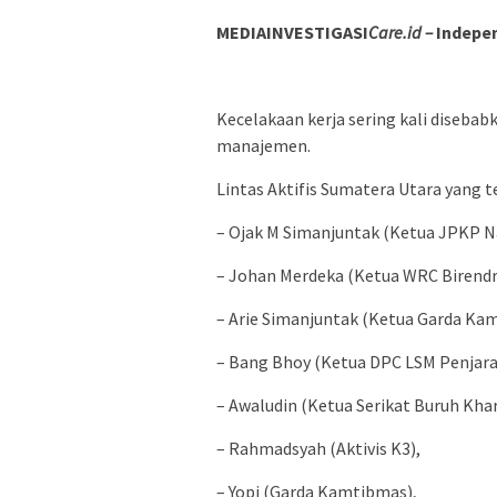
MEDIAINVESTIGASI
Care.id –
Indepen
Kecelakaan kerja sering kali disebab
manajemen.
Lintas Aktifis Sumatera Utara yang t
– Ojak M Simanjuntak (Ketua JPKP N
– Johan Merdeka (Ketua WRC Birendr
– Arie Simanjuntak (Ketua Garda Ka
– Bang Bhoy (Ketua DPC LSM Penjara
– Awaludin (Ketua Serikat Buruh Kha
– Rahmadsyah (Aktivis K3),
– Yopi (Garda Kamtibmas),