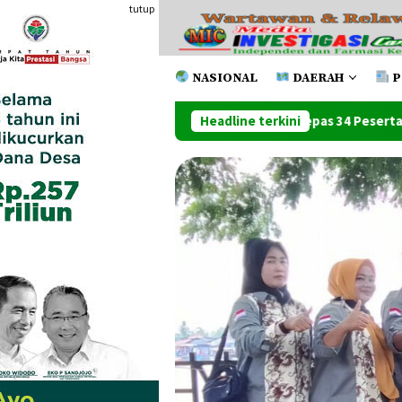
Loncat
tutup
ke
konten
NASIONAL
DAERAH
P
ko Tanjung Balai Melepas 34 Peserta Jamnas XII Di Cibubur
Headline terkini