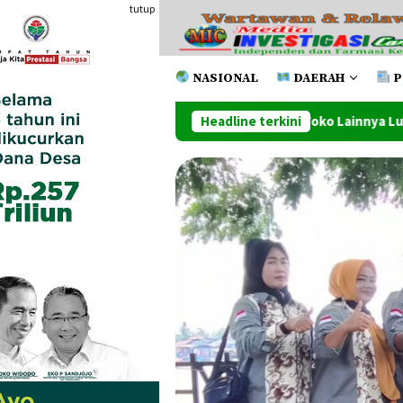
Loncat
tutup
ke
konten
NASIONAL
DAERAH
P
hone Dan Beberapa Toko Lainnya Ludes Dilahap Api
Headline terkini
Pen