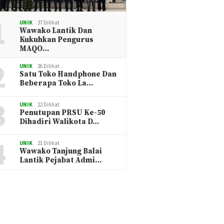
1
UNIK
37 Dilihat
Wawako Lantik Dan
Kukuhkan Pengurus
MAQO…
2
UNIK
26 Dilihat
Satu Toko Handphone Dan
Beberapa Toko La…
3
UNIK
22 Dilihat
Penutupan PRSU Ke-50
Dihadiri Walikota D…
4
UNIK
21 Dilihat
Wawako Tanjung Balai
Lantik Pejabat Admi…