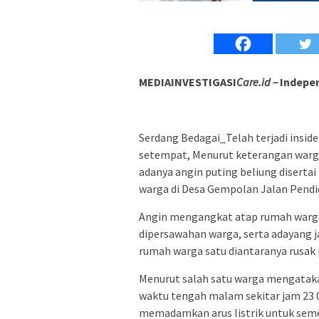
MEDIAINVESTIGASI
Care.id –
Indepen
Serdang Bedagai_Telah terjadi insid
setempat, Menurut keterangan warga (
adanya angin puting beliung diserta
warga di Desa Gempolan Jalan Pendid
Angin mengangkat atap rumah warga s
dipersawahan warga, serta adayang jat
rumah warga satu diantaranya rusak 
Menurut salah satu warga mengatakan 
waktu tengah malam sekitar jam 23 00
memadamkan arus listrik untuk seme