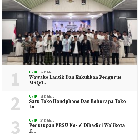
1
UNIK
39 Dilihat
Wawako Lantik Dan Kukuhkan Pengurus
MAQO…
2
UNIK
31 Dilihat
Satu Toko Handphone Dan Beberapa Toko
La…
3
UNIK
24 Dilihat
Penutupan PRSU Ke-50 Dihadiri Walikota
D…