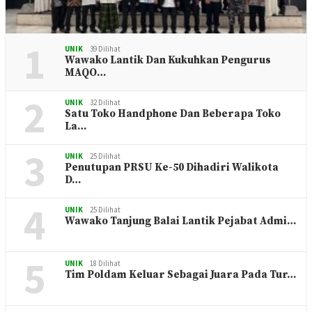
1
UNIK
39 Dilihat
Wawako Lantik Dan Kukuhkan Pengurus
MAQO…
2
UNIK
32 Dilihat
Satu Toko Handphone Dan Beberapa Toko
La…
3
UNIK
25 Dilihat
Penutupan PRSU Ke-50 Dihadiri Walikota
D…
4
UNIK
25 Dilihat
Wawako Tanjung Balai Lantik Pejabat Admi…
5
UNIK
18 Dilihat
Tim Poldam Keluar Sebagai Juara Pada Tur…