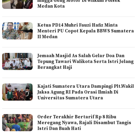
hingga Geng Motor Di wilkum Polsek
Medan Kota
Ketua PD14 Muhri Fauzi Hafiz Minta
Menteri PU Copot Kepala BBWS Sumatera
II Medan
Jemaah Masjid As Salah Gelar Doa Dan
Tepung Tawari Walikota Serta Istri Jelang
Berangkat Haji
Kajati Sumatera Utara Dampingi Plt.Wakil
Jaksa Agung RI Pada Orasi Ilmiah Di
Universitas Sumatera Utara
Order Terakhir Bertarif Rp 8 Ribu
Meregang Nyawa, Rajali Disambut Tangis
Istri Dan Buah Hati