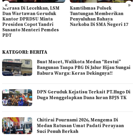
«
»
Merasa Di Lecehkan, LSM
Kamtibmas Polsek
Dan Wartawan Geruduk
Tuntungan Memberikan
Kantor DPRDSU Minta
Penyuluhan Bahaya
Presiden Copot Yandri
Narkoba Di SMA Negeri 17
Susanto Menteri Pemdes
PDT
KATEGORI:
BERITA
Buat Macet, Walikota Medan “Restui”
Bangunan Tanpa PBG Di Jalur Hijau Sungai
Babura Warga: Keras Dekingnya!!
DPN Geruduk Kejatisu Terkait PT.Hugo Di
Duga Menggelapkan Dana Iuran BPJS TK
Chitirai Pournami 2026, Mengema Di
Medan Ratusan Umat Padati Perayaan
Suci Penuh Berkah