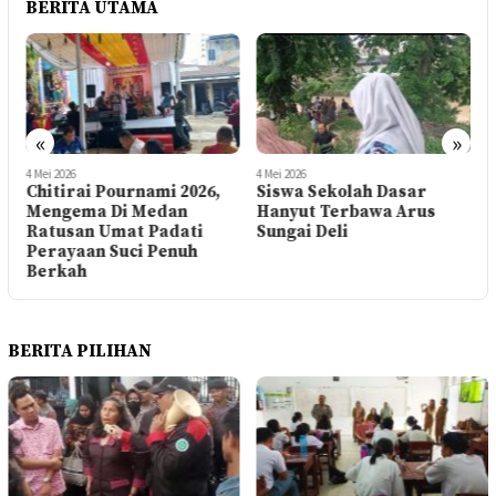
BERITA UTAMA
«
»
4 Mei 2026
4 Mei 2026
3
Chitirai Pournami 2026,
Siswa Sekolah Dasar
Mengema Di Medan
Hanyut Terbawa Arus
Ratusan Umat Padati
Sungai Deli
Perayaan Suci Penuh
Berkah
BERITA PILIHAN