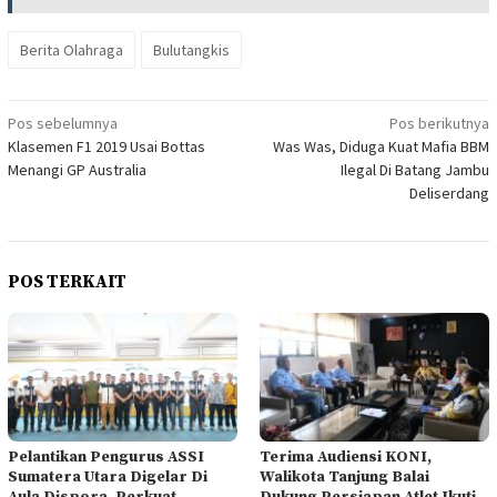
Berita Olahraga
Bulutangkis
Navigasi
Pos sebelumnya
Pos berikutnya
Klasemen F1 2019 Usai Bottas
Was Was, Diduga Kuat Mafia BBM
pos
Menangi GP Australia
Ilegal Di Batang Jambu
Deliserdang
POS TERKAIT
Pelantikan Pengurus ASSI
Terima Audiensi KONI,
Sumatera Utara Digelar Di
Walikota Tanjung Balai
Aula Dispora, Perkuat
Dukung Persiapan Atlet Ikuti