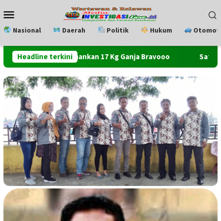
Loncat
Menu
ke
Mobile
konten
Nasional
Daerah
Politik
Hukum
Otomoti
o Bekadi Amankan 17 Kg Ganja Bravooo
Headline terkini
Satu Toko Handph