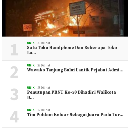
1
UNIK
33 Dilihat
Satu Toko Handphone Dan Beberapa Toko
La…
2
UNIK
27 Dilihat
Wawako Tanjung Balai Lantik Pejabat Admi…
3
UNIK
25 Dilihat
Penutupan PRSU Ke-50 Dihadiri Walikota
D…
4
UNIK
22 Dilihat
Tim Poldam Keluar Sebagai Juara Pada Tur…