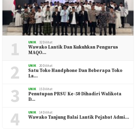
1
UNIK
32 Dilihat
Wawako Lantik Dan Kukuhkan Pengurus
MAQO…
2
UNIK
20 Dilihat
Satu Toko Handphone Dan Beberapa Toko
La…
3
UNIK
15 Dilihat
Penutupan PRSU Ke-50 Dihadiri Walikota
D…
4
UNIK
14 Dilihat
Wawako Tanjung Balai Lantik Pejabat Admi…