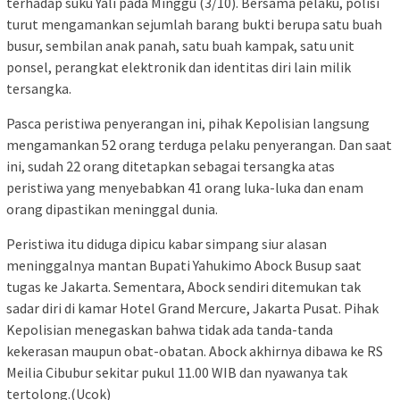
terhadap suku Yali pada Minggu (3/10). Bersama pelaku, polisi
turut mengamankan sejumlah barang bukti berupa satu buah
busur, sembilan anak panah, satu buah kampak, satu unit
ponsel, perangkat elektronik dan identitas diri lain milik
tersangka.
Pasca peristiwa penyerangan ini, pihak Kepolisian langsung
mengamankan 52 orang terduga pelaku penyerangan. Dan saat
ini, sudah 22 orang ditetapkan sebagai tersangka atas
peristiwa yang menyebabkan 41 orang luka-luka dan enam
orang dipastikan meninggal dunia.
Peristiwa itu diduga dipicu kabar simpang siur alasan
meninggalnya mantan Bupati Yahukimo Abock Busup saat
tugas ke Jakarta. Sementara, Abock sendiri ditemukan tak
sadar diri di kamar Hotel Grand Mercure, Jakarta Pusat. Pihak
Kepolisian menegaskan bahwa tidak ada tanda-tanda
kekerasan maupun obat-obatan. Abock akhirnya dibawa ke RS
Meilia Cibubur sekitar pukul 11.00 WIB dan nyawanya tak
tertolong.(Ucok)