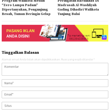
Program Walikota Medan
Peringatan Hardiknas Di
“Zero Lampu Padam”
Madrasah Al-Washliyah
Dipertanyakan, Pengunjung
Gading Dihadiri Walikota
Resah, Taman Beringin Gelap
Tanjung Balai
Tinggalkan Balasan
Alamat email Anda tidak akan dipublikasikan.
Ruas yang wajib ditandai
*