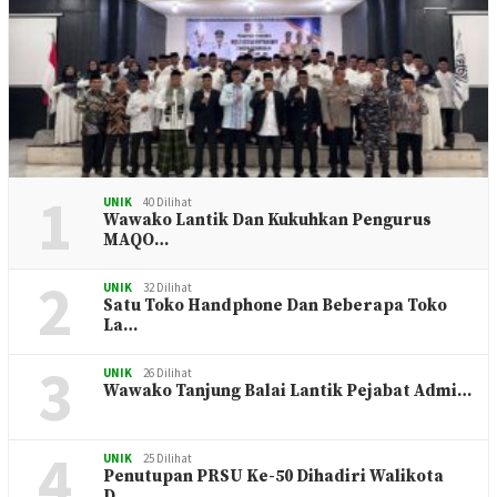
1
UNIK
40 Dilihat
Wawako Lantik Dan Kukuhkan Pengurus
MAQO…
2
UNIK
32 Dilihat
Satu Toko Handphone Dan Beberapa Toko
La…
3
UNIK
26 Dilihat
Wawako Tanjung Balai Lantik Pejabat Admi…
4
UNIK
25 Dilihat
Penutupan PRSU Ke-50 Dihadiri Walikota
D…