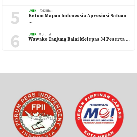
5
UNIK
20 Dilihat
Ketum Mapan Indonessia Apresiasi Satuan
…
6
UNIK
8 Dilihat
Wawako Tanjung Balai Melepas 34 Peserta …