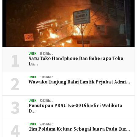
1
UNIK
38 Dilihat
Satu Toko Handphone Dan Beberapa Toko
La…
2
UNIK
33 Dilihat
Wawako Tanjung Balai Lantik Pejabat Admi…
3
UNIK
32 Dilihat
Penutupan PRSU Ke-50 Dihadiri Walikota
D…
4
UNIK
29 Dilihat
Tim Poldam Keluar Sebagai Juara Pada Tur…