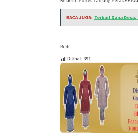
Reskrim Polres Tanjung Perak AKP.Ar
BACA JUGA:
Terkait Dana Desa,
Rudi
Dilihat:
391