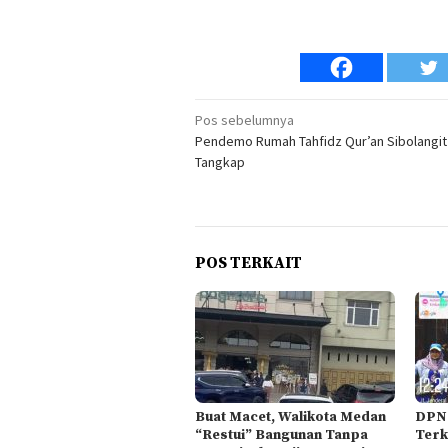
Navigasi
Pos sebelumnya
Pendemo Rumah Tahfidz Qur’an Sibolangit
pos
Tangkap
POS TERKAIT
Buat Macet, Walikota Medan
DPN 
“Restui” Bangunan Tanpa
Terk