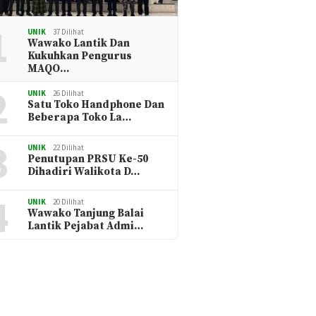
1
UNIK
37 Dilihat
Wawako Lantik Dan
Kukuhkan Pengurus
MAQO…
2
UNIK
26 Dilihat
Satu Toko Handphone Dan
Beberapa Toko La…
3
UNIK
22 Dilihat
Penutupan PRSU Ke-50
Dihadiri Walikota D…
4
UNIK
20 Dilihat
Wawako Tanjung Balai
Lantik Pejabat Admi…