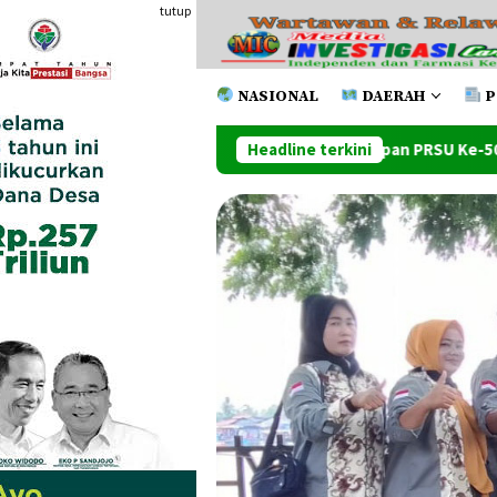
Loncat
tutup
ke
konten
NASIONAL
DAERAH
P
ahap Api
Penutupan PRSU Ke-50 Dihadiri Walikota Dan 
Headline terkini