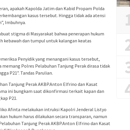
heran, apakah Kapolda Jatim dan Kabid Propam Polda
rkembangan kasus tersebut. Hingga tidak ada atensi
n”, Imbuhnya.
embuat stigma di Masyarakat bahwa penerapan hukum
ah kebawah dan tumpul untuk kalangan keatas
meriksa Penyidik yang menangani kasus tersebut,
ka memang Polres Pelabuhan Tanjung Perak dirasa tidak
ga P21”. Tandas Parulian.
uhan Tanjung Perak AKBP.Anton Elfrino dan Kasat
ma ini bungkam saat dikonfirmasi terkait kapan dan
gkap P21.
iko Afinta melakukan intruksi Kapolri Jenderal Listyo
kan hukum harus dilakukan secara transparan, namun
Pelabuhan Tanjung Perak AKBP.Anton Elfrino dan Kasat