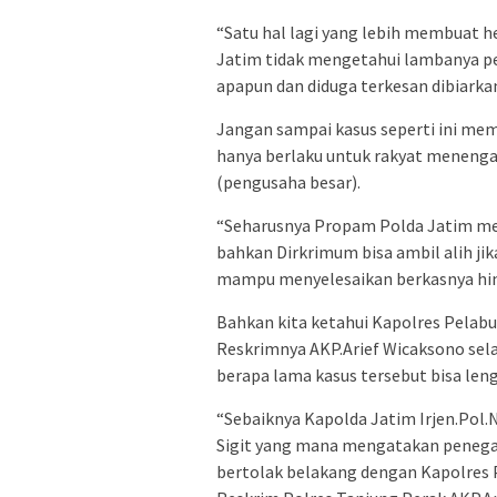
“Satu hal lagi yang lebih membuat 
Jatim tidak mengetahui lambanya pe
apapun dan diduga terkesan dibiarka
Jangan sampai kasus seperti ini m
hanya berlaku untuk rakyat meneng
(pengusaha besar).
“Seharusnya Propam Polda Jatim me
bahkan Dirkrimum bisa ambil alih ji
mampu menyelesaikan berkasnya hing
Bahkan kita ketahui Kapolres Pelab
Reskrimnya AKP.Arief Wicaksono sela
berapa lama kasus tersebut bisa len
“Sebaiknya Kapolda Jatim Irjen.Pol.N
Sigit yang mana mengatakan penega
bertolak belakang dengan Kapolres 