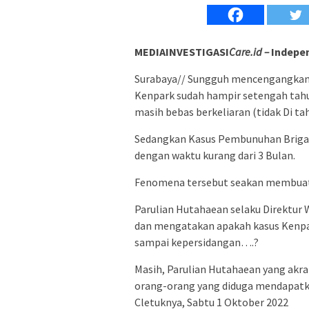
MEDIAINVESTIGASI
Care.id –
Indepen
Surabaya// Sungguh mencengangkan,
Kenpark sudah hampir setengah tah
masih bebas berkeliaran (tidak Di ta
Sedangkan Kasus Pembunuhan Brigadi
dengan waktu kurang dari 3 Bulan.
Fenomena tersebut seakan membuat 
Parulian Hutahaean selaku Direktur 
dan mengatakan apakah kasus Kenpa
sampai kepersidangan….?
Masih, Parulian Hutahaean yang akr
orang-orang yang diduga mendapatk
Cletuknya, Sabtu 1 Oktober 2022