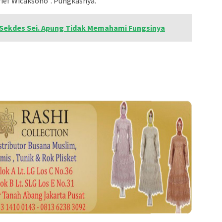
ief Wicaksono”. Pungkasnya.
 Sekdes Sei. Apung Tidak Memahami Fungsinya