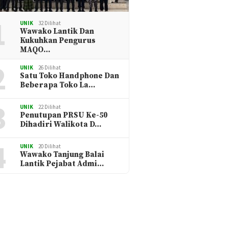
1
UNIK
32 Dilihat
Wawako Lantik Dan
Kukuhkan Pengurus
MAQO…
2
UNIK
26 Dilihat
Satu Toko Handphone Dan
Beberapa Toko La…
3
UNIK
22 Dilihat
Penutupan PRSU Ke-50
Dihadiri Walikota D…
4
UNIK
20 Dilihat
Wawako Tanjung Balai
Lantik Pejabat Admi…