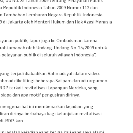
, UU No. 25 Tahun 2009 tentang Pelayanan Publik
 Republik Indonesia Tahun 2009 Nomor 112 dan
lam Tambahan Lembaran Negara Republik Indonesia
9 di Jakarta oleh Menteri Hukum dan Hak Azasi Manusia
ayanan publik, lapor juga ke Ombudsman karena
rahi amanah oleh Undang-Undang No. 25/2009 untuk
layanan publik di seluruh wilayah Indonesia”,
 yang terjadi diabadikan Rahmadsyah dalam video.
ahmad dikelilingi beberapa Satpam dan adu argumen.
RDP terkait revitalisasi Lapangan Merdeka, sang
apa dan apa motif pengusiran dirinya.
 mengenai hal ini membenarkan kejadian yang
diran dirinya berbahaya bagi kelanjutan revitalisasi
di-RDP-kan.
 Ini adalah kejadian yang ketiga kali yang saya alami,