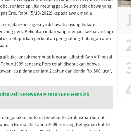
ba, senjata api, itu melanggar. Selama tidak bawa yang
egas Erie, Rabu (5/10/2022) kepada awak media.
m menjalankan tugasnya di bawah payung hukum
ntang pers. Kekuatan inilah yang menjadi kekuatan bagi
ntuk melaporkan perbuatan penghalang-halangan oleh
ian.
agai bukti untuk membuat laporan. Lihat di Bab VIII pasal
0 Tahun 1999 tentang Pers telah disebutkan bahwa
an itu pidana penjara 2 tahun dan denda Rp. 500 juta”,
Medan Deli Kecewa Keputusan BPN Menolak
r mengadukan perkara tersebut ke Ombusman Sumut
onesia Nomor 25 Tahun 2009 tentang Pelayanan Publik.