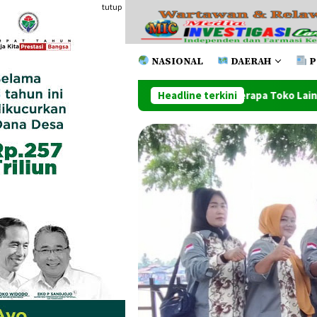
Loncat
tutup
ke
konten
NASIONAL
DAERAH
P
ko Handphone Dan Beberapa Toko Lainnya Ludes Dilahap Api
Headline terkini