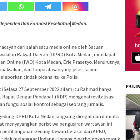
Independen Dan Farmasi Kesehatan| Medan.
syah dari salah satu media online oleh Satuan
wakilan Rakyat Daerah (DPRD) Kota Medan, mendapat
wan Online (IWO) Kota Medan, Erie Prasetyo. Menurutnya,
ipaksakan, dan tanpa alasan yang jelas. Ia pun
aporkan tindak pidana itu ke Polisi.
PALI
adi Selasa 27 September 2022 silam itu Rahmad hanya
t Rapat Dengar Pendapat (RDP) mengenai revitalisasi
 fungsi sosial kontrol sebagai seorang jurnalis.
 gedung DPRD Kota Medan langsung dicegat dan diminta
at menyayangkan peristiwa pengusiran wartawan ini
ana pembangunan Gedung Dewan berasal dari APBD,
a tidak melanggar Undang-Undang diperbolehkan masuk.