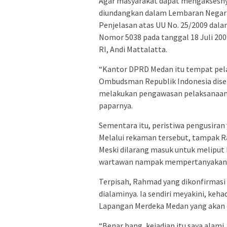
Agar masyarakat dapat mengaksesnya
diundangkan dalam Lembaran Negara
Penjelasan atas UU No. 25/2009 da
Nomor 5038 pada tanggal 18 Juli 200
RI, Andi Mattalatta.
“Kantor DPRD Medan itu tempat pel
Ombudsman Republik Indonesia dise
melakukan pengawasan pelaksanaan pe
paparnya.
Sementara itu, peristiwa pengusiran
Melalui rekaman tersebut, tampak R
Meski dilarang masuk untuk meliput 
wartawan nampak mempertanyakan si
Terpisah, Rahmad yang dikonfirmasi
dialaminya. Ia sendiri meyakini, keha
Lapangan Merdeka Medan yang akan 
“Benar bang, kejadian itu saya alami,