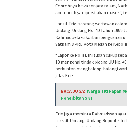
Contohnya bawa senjata tajam, Narko
aneh-aneh ya dipersilakan masuk”, t
Lanjut Erie, seorang wartawan dala
Undang-Undang No. 40 Tahun 1999 te
Rahmad selaku korban pengusiran u
Satpam DPRD Kota Medan ke Kepolis
“Lapor ke Polisi, ini sudah cukup seb
18 mengenai tindak pidana UU No. 4
perbuatan menghalang-halangi wartaw
jelas Erie.
BACA JUGA:
Warga Titi Papan 
Penerbitan SKT
Erie juga meminta Rahmadsyah aga
terkait Undang-Undang Republik Ind