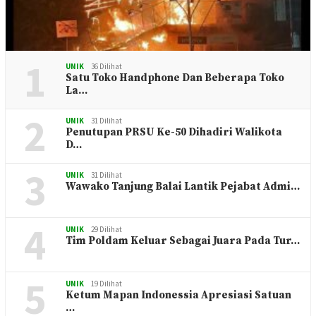
1
UNIK
36 Dilihat
Satu Toko Handphone Dan Beberapa Toko
La…
2
UNIK
31 Dilihat
Penutupan PRSU Ke-50 Dihadiri Walikota
D…
3
UNIK
31 Dilihat
Wawako Tanjung Balai Lantik Pejabat Admi…
4
UNIK
29 Dilihat
Tim Poldam Keluar Sebagai Juara Pada Tur…
5
UNIK
19 Dilihat
Ketum Mapan Indonessia Apresiasi Satuan
…