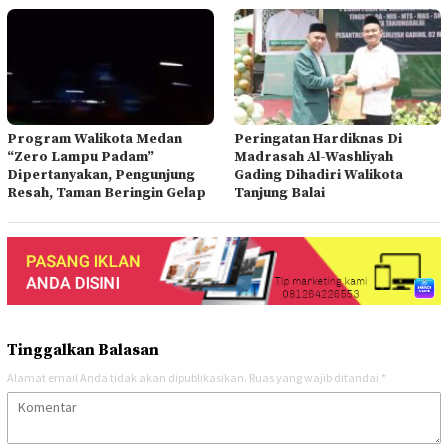
Program Walikota Medan
Peringatan Hardiknas Di
“Zero Lampu Padam”
Madrasah Al-Washliyah
Dipertanyakan, Pengunjung
Gading Dihadiri Walikota
Resah, Taman Beringin Gelap
Tanjung Balai
Tinggalkan Balasan
Alamat email Anda tidak akan dipublikasikan.
Ruas yang wajib ditandai
*