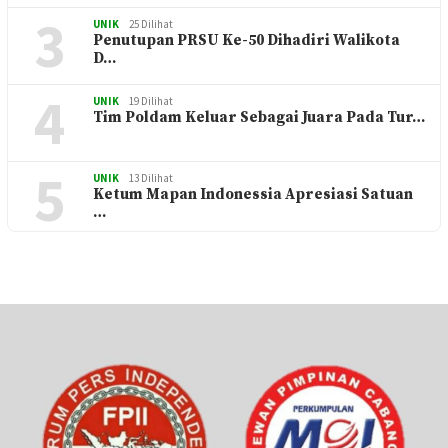
3
UNIK
25 Dilihat
Penutupan PRSU Ke-50 Dihadiri Walikota
D…
4
UNIK
19 Dilihat
Tim Poldam Keluar Sebagai Juara Pada Tur…
5
UNIK
13 Dilihat
Ketum Mapan Indonessia Apresiasi Satuan
…