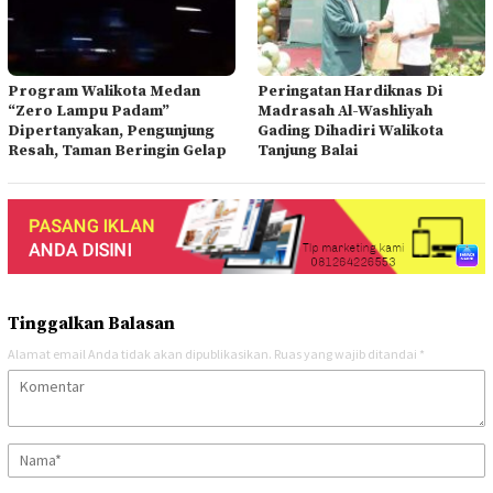
Program Walikota Medan
Peringatan Hardiknas Di
“Zero Lampu Padam”
Madrasah Al-Washliyah
Dipertanyakan, Pengunjung
Gading Dihadiri Walikota
Resah, Taman Beringin Gelap
Tanjung Balai
Tinggalkan Balasan
Alamat email Anda tidak akan dipublikasikan.
Ruas yang wajib ditandai
*