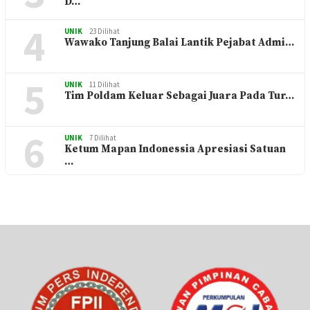
D…
4
UNIK
23 Dilihat
Wawako Tanjung Balai Lantik Pejabat Admi…
5
UNIK
11 Dilihat
Tim Poldam Keluar Sebagai Juara Pada Tur…
6
UNIK
7 Dilihat
Ketum Mapan Indonessia Apresiasi Satuan
…