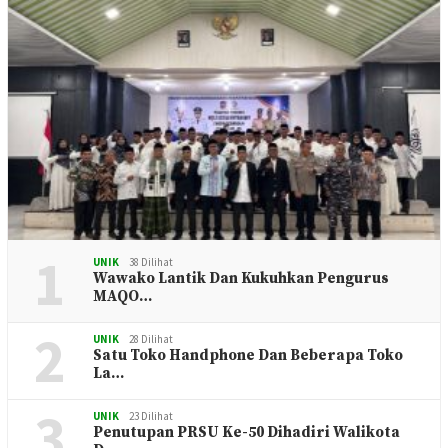
1
UNIK
38 Dilihat
Wawako Lantik Dan Kukuhkan Pengurus
MAQO…
2
UNIK
28 Dilihat
Satu Toko Handphone Dan Beberapa Toko
La…
3
UNIK
23 Dilihat
Penutupan PRSU Ke-50 Dihadiri Walikota