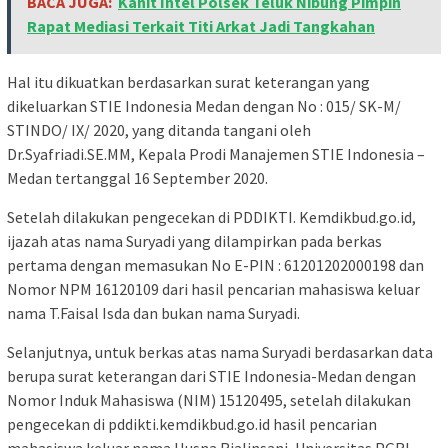
BACA JUGA:
Kanit Intel Polsek Teluk Nibung Pimpin
Rapat Mediasi Terkait Titi Arkat Jadi Tangkahan
Hal itu dikuatkan berdasarkan surat keterangan yang
dikeluarkan STIE Indonesia Medan dengan No : 015/ SK-M/
STINDO/ IX/ 2020, yang ditanda tangani oleh
Dr.Syafriadi.SE.MM, Kepala Prodi Manajemen STIE Indonesia –
Medan tertanggal 16 September 2020.
Setelah dilakukan pengecekan di PDDIKTI. Kemdikbud.go.id,
ijazah atas nama Suryadi yang dilampirkan pada berkas
pertama dengan memasukan No E-PIN : 61201202000198 dan
Nomor NPM 16120109 dari hasil pencarian mahasiswa keluar
nama T.Faisal Isda dan bukan nama Suryadi.
Selanjutnya, untuk berkas atas nama Suryadi berdasarkan data
berupa surat keterangan dari STIE Indonesia-Medan dengan
Nomor Induk Mahasiswa (NIM) 15120495, setelah dilakukan
pengecekan di pddikti.kemdikbud.go.id hasil pencarian