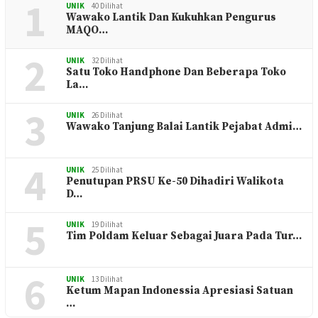
1
UNIK
40 Dilihat
Wawako Lantik Dan Kukuhkan Pengurus
MAQO…
2
UNIK
32 Dilihat
Satu Toko Handphone Dan Beberapa Toko
La…
3
UNIK
26 Dilihat
Wawako Tanjung Balai Lantik Pejabat Admi…
4
UNIK
25 Dilihat
Penutupan PRSU Ke-50 Dihadiri Walikota
D…
5
UNIK
19 Dilihat
Tim Poldam Keluar Sebagai Juara Pada Tur…
6
UNIK
13 Dilihat
Ketum Mapan Indonessia Apresiasi Satuan
…