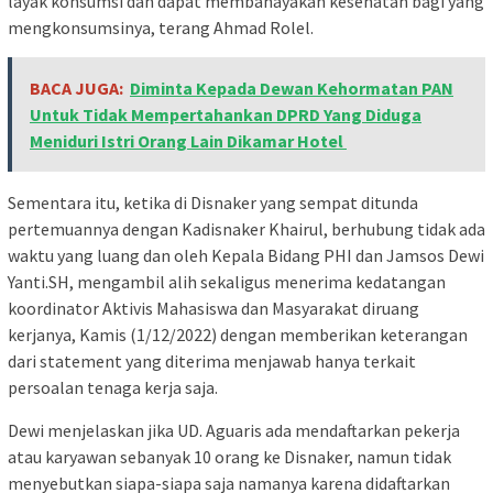
layak konsumsi dan dapat membahayakan kesehatan bagi yang
mengkonsumsinya, terang Ahmad Rolel.
BACA JUGA:
Diminta Kepada Dewan Kehormatan PAN
Untuk Tidak Mempertahankan DPRD Yang Diduga
Meniduri Istri Orang Lain Dikamar Hotel
Sementara itu, ketika di Disnaker yang sempat ditunda
pertemuannya dengan Kadisnaker Khairul, berhubung tidak ada
waktu yang luang dan oleh Kepala Bidang PHI dan Jamsos Dewi
Yanti.SH, mengambil alih sekaligus menerima kedatangan
koordinator Aktivis Mahasiswa dan Masyarakat diruang
kerjanya, Kamis (1/12/2022) dengan memberikan keterangan
dari statement yang diterima menjawab hanya terkait
persoalan tenaga kerja saja.
Dewi menjelaskan jika UD. Aguaris ada mendaftarkan pekerja
atau karyawan sebanyak 10 orang ke Disnaker, namun tidak
menyebutkan siapa-siapa saja namanya karena didaftarkan