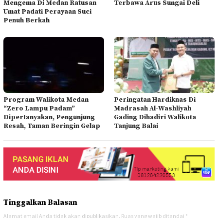
Mengema Di Medan Ratusan
Terbawa Arus Sungai Deli
Umat Padati Perayaan Suci
Penuh Berkah
Program Walikota Medan
Peringatan Hardiknas Di
“Zero Lampu Padam”
Madrasah Al-Washliyah
Dipertanyakan, Pengunjung
Gading Dihadiri Walikota
Resah, Taman Beringin Gelap
Tanjung Balai
Tinggalkan Balasan
Alamat email Anda tidak akan dipublikasikan.
Ruas yang wajib ditandai
*