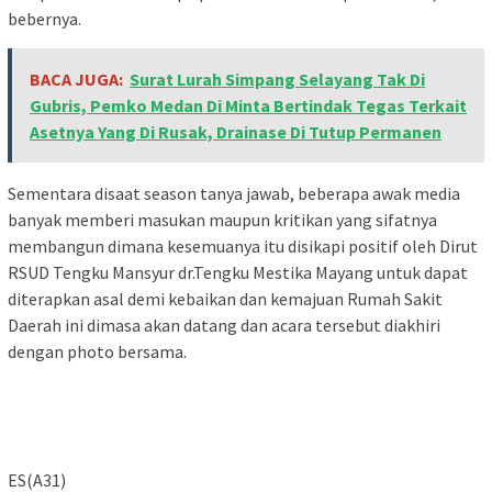
bebernya.
BACA JUGA:
Surat Lurah Simpang Selayang Tak Di
Gubris, Pemko Medan Di Minta Bertindak Tegas Terkait
Asetnya Yang Di Rusak, Drainase Di Tutup Permanen
Sementara disaat season tanya jawab, beberapa awak media
banyak memberi masukan maupun kritikan yang sifatnya
membangun dimana kesemuanya itu disikapi positif oleh Dirut
RSUD Tengku Mansyur dr.Tengku Mestika Mayang untuk dapat
diterapkan asal demi kebaikan dan kemajuan Rumah Sakit
Daerah ini dimasa akan datang dan acara tersebut diakhiri
dengan photo bersama.
ES(A31)