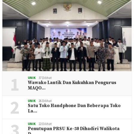
1
UNIK
37 Dilihat
Wawako Lantik Dan Kukuhkan Pengurus
MAQO…
2
UNIK
26 Dilihat
Satu Toko Handphone Dan Beberapa Toko
La…
3
UNIK
22 Dilihat
Penutupan PRSU Ke-50 Dihadiri Walikota