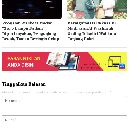
Program Walikota Medan
Peringatan Hardiknas Di
“Zero Lampu Padam”
Madrasah Al-Washliyah
Dipertanyakan, Pengunjung
Gading Dihadiri Walikota
Resah, Taman Beringin Gelap
Tanjung Balai
Tinggalkan Balasan
Alamat email Anda tidak akan dipublikasikan.
Ruas yang wajib ditandai
*