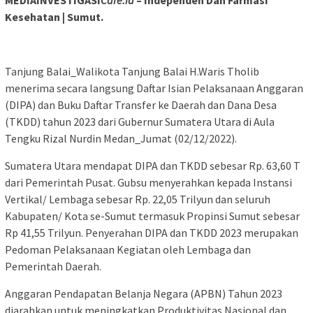
MEDIAINVESTIGASI
Care.id
– Independen Dan Farmasi
Kesehatan | Sumut.
Tanjung Balai_Walikota Tanjung Balai H.Waris Tholib
menerima secara langsung Daftar Isian Pelaksanaan Anggaran
(DIPA) dan Buku Daftar Transfer ke Daerah dan Dana Desa
(TKDD) tahun 2023 dari Gubernur Sumatera Utara di Aula
Tengku Rizal Nurdin Medan_Jumat (02/12/2022).
Sumatera Utara mendapat DIPA dan TKDD sebesar Rp. 63,60 T
dari Pemerintah Pusat. Gubsu menyerahkan kepada Instansi
Vertikal/ Lembaga sebesar Rp. 22,05 Trilyun dan seluruh
Kabupaten/ Kota se-Sumut termasuk Propinsi Sumut sebesar
Rp 41,55 Trilyun. Penyerahan DIPA dan TKDD 2023 merupakan
Pedoman Pelaksanaan Kegiatan oleh Lembaga dan
Pemerintah Daerah.
Anggaran Pendapatan Belanja Negara (APBN) Tahun 2023
diarahkan untuk meningkatkan Produktivitas Nasional dan