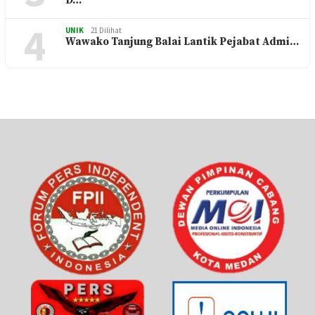
D…
4
UNIK
21 Dilihat
Wawako Tanjung Balai Lantik Pejabat Admi…