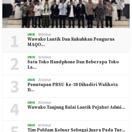
1
UNIK
39 Dilihat
Wawako Lantik Dan Kukuhkan Pengurus
MAQO…
2
UNIK
32 Dilihat
Satu Toko Handphone Dan Beberapa Toko
La…
3
UNIK
25 Dilihat
Penutupan PRSU Ke-50 Dihadiri Walikota
D…
4
UNIK
25 Dilihat
Wawako Tanjung Balai Lantik Pejabat Admi…
5
UNIK
18 Dilihat
Tim Poldam Keluar Sebagai Juara Pada Tur…