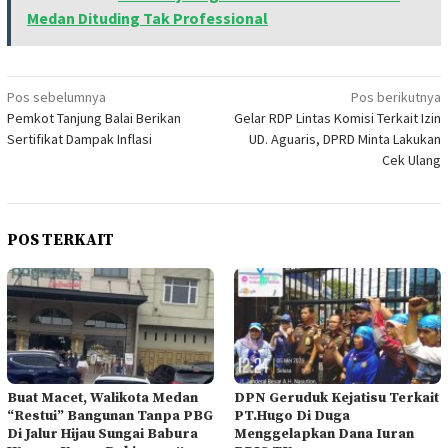
Medan Dituding Tak Professional
Navigasi
Pos sebelumnya
Pos berikutnya
Pemkot Tanjung Balai Berikan
Gelar RDP Lintas Komisi Terkait Izin
pos
Sertifikat Dampak Inflasi
UD. Aguaris, DPRD Minta Lakukan
Cek Ulang
POS TERKAIT
Buat Macet, Walikota Medan
DPN Geruduk Kejatisu Terkait
“Restui” Bangunan Tanpa PBG
PT.Hugo Di Duga
Di Jalur Hijau Sungai Babura
Menggelapkan Dana Iuran