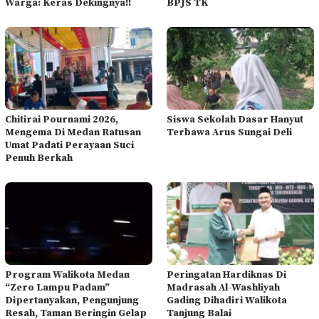
Warga: Keras Dekingnya!!
BPJS TK
Chitirai Pournami 2026,
Siswa Sekolah Dasar Hanyut
Mengema Di Medan Ratusan
Terbawa Arus Sungai Deli
Umat Padati Perayaan Suci
Penuh Berkah
Program Walikota Medan
Peringatan Hardiknas Di
“Zero Lampu Padam”
Madrasah Al-Washliyah
Dipertanyakan, Pengunjung
Gading Dihadiri Walikota
Resah, Taman Beringin Gelap
Tanjung Balai