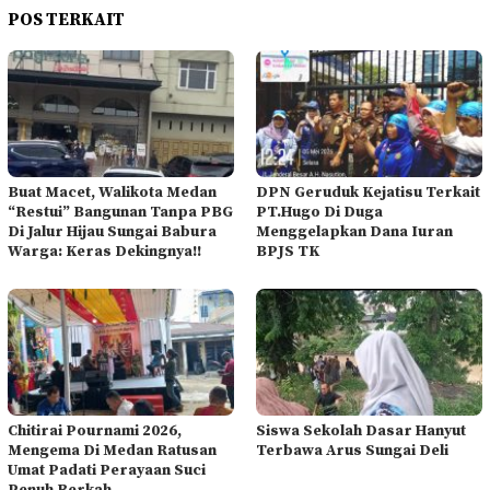
POS TERKAIT
Buat Macet, Walikota Medan
DPN Geruduk Kejatisu Terkait
“Restui” Bangunan Tanpa PBG
PT.Hugo Di Duga
Di Jalur Hijau Sungai Babura
Menggelapkan Dana Iuran
Warga: Keras Dekingnya!!
BPJS TK
Chitirai Pournami 2026,
Siswa Sekolah Dasar Hanyut
Mengema Di Medan Ratusan
Terbawa Arus Sungai Deli
Umat Padati Perayaan Suci
Penuh Berkah