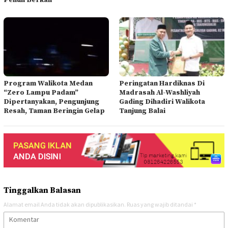
Program Walikota Medan
Peringatan Hardiknas Di
“Zero Lampu Padam”
Madrasah Al-Washliyah
Dipertanyakan, Pengunjung
Gading Dihadiri Walikota
Resah, Taman Beringin Gelap
Tanjung Balai
Tinggalkan Balasan
Alamat email Anda tidak akan dipublikasikan.
Ruas yang wajib ditandai
*