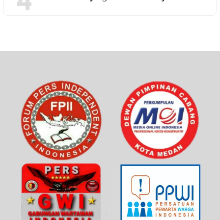
4
UNIK
21 Dilihat
Wawako Tanjung Balai Lantik Pejabat Admi…