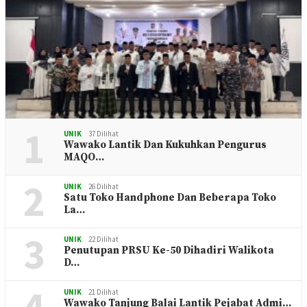
1
UNIK
37 Dilihat
Wawako Lantik Dan Kukuhkan Pengurus
MAQO…
2
UNIK
26 Dilihat
Satu Toko Handphone Dan Beberapa Toko
La…
3
UNIK
22 Dilihat
Penutupan PRSU Ke-50 Dihadiri Walikota
D…