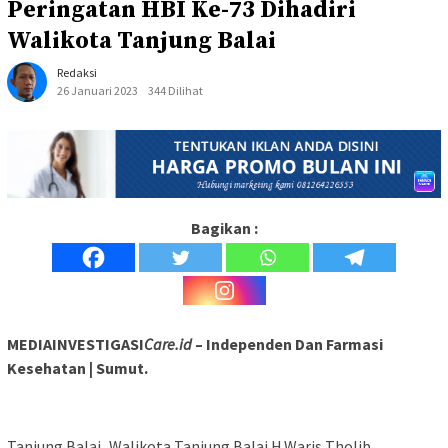
Peringatan HBI Ke-73 Dihadiri
Walikota Tanjung Balai
Redaksi
26 Januari 2023
344 Dilihat
Bagikan :
MEDIAINVESTIGASI
Care.id
– Independen Dan Farmasi
Kesehatan | Sumut.
Tanjung Balai_Walikota Tanjung Balai H.Waris Tholib