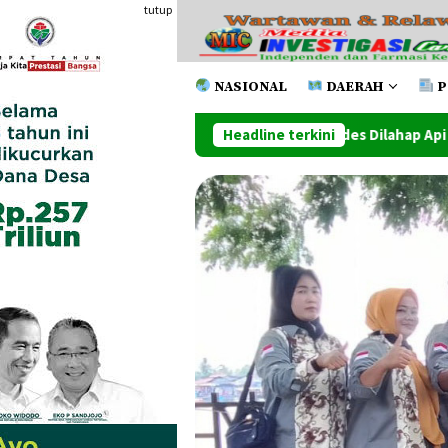
Loncat
tutup
ke
konten
NASIONAL
DAERAH
P
erapa Toko Lainnya Ludes Dilahap Api
Headline terkini
Penutupan PRSU K