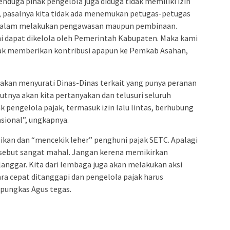
enduga pihak pengelola juga diduga tidak memiliki izin
k, pasalnya kita tidak ada menemukan petugas-petugas
ut dalam melakukan pengawasan maupun pembinaan.
ni dapat dikelola oleh Pemerintah Kabupaten. Maka kami
ak memberikan kontribusi apapun ke Pemkab Asahan,
 akan menyurati Dinas-Dinas terkait yang punya peranan
utnya akan kita pertanyakan dan telusuri seluruh
 pengelola pajak, termasuk izin lalu lintas, berhubung
asional”, ungkapnya.
ikan dan “mencekik leher” penghuni pajak SETC. Apalagi
ersebut sangat mahal. Jangan kerena memikirkan
langgar. Kita dari lembaga juga akan melakukan aksi
cara cepat ditanggapi dan pengelola pajak harus
 pungkas Agus tegas.