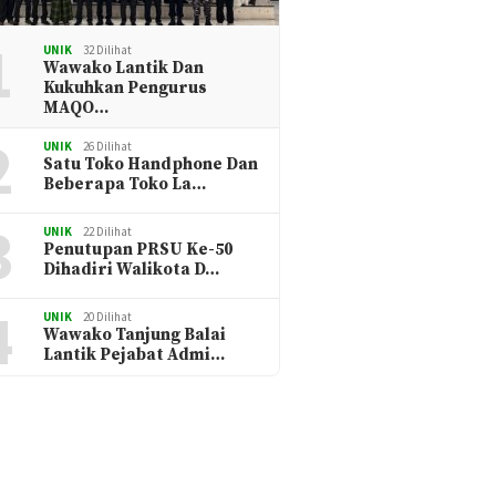
1
UNIK
32 Dilihat
Wawako Lantik Dan
Kukuhkan Pengurus
MAQO…
2
UNIK
26 Dilihat
Satu Toko Handphone Dan
Beberapa Toko La…
3
UNIK
22 Dilihat
Penutupan PRSU Ke-50
Dihadiri Walikota D…
4
UNIK
20 Dilihat
Wawako Tanjung Balai
Lantik Pejabat Admi…