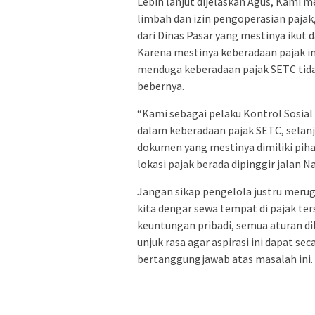
Lebih lanjut dijelaskan Agus, Kami m
limbah dan izin pengoperasian paja
dari Dinas Pasar yang mestinya ik
Karena mestinya keberadaan pajak i
menduga keberadaan pajak SETC tid
bebernya.
“Kami sebagai pelaku Kontrol Sosial
dalam keberadaan pajak SETC, selanj
dokumen yang mestinya dimiliki pihak
lokasi pajak berada dipinggir jalan N
Jangan sikap pengelola justru merug
kita dengar sewa tempat di pajak t
keuntungan pribadi, semua aturan di
unjuk rasa agar aspirasi ini dapat se
bertanggungjawab atas masalah ini.