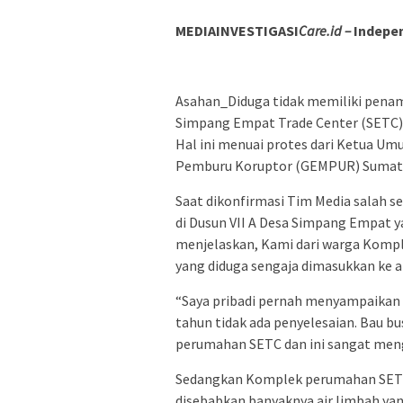
MEDIAINVESTIGASI
Care.id –
Indepen
Asahan_Diduga tidak memiliki penam
Simpang Empat Trade Center (SETC)
Hal ini menuai protes dari Ketua U
Pemburu Koruptor (GEMPUR) Sumatra
Saat dikonfirmasi Tim Media salah
di Dusun VII A Desa Simpang Empat 
menjelaskan, Kami dari warga Kompl
yang diduga sengaja dimasukkan ke al
“Saya pribadi pernah menyampaikan
tahun tidak ada penyelesaian. Bau b
perumahan SETC dan ini sangat meng
Sedangkan Komplek perumahan SETC
disebabkan banyaknya air limbah yan