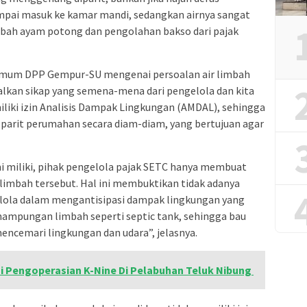
ampai masuk ke kamar mandi, sedangkan airnya sangat
imbah ayam potong dan pengolahan bakso dari pajak
 Umum DPP Gempur-SU mengenai persoalan air limbah
alkan sikap yang semena-mena dari pengelola dan kita
liki izin Analisis Dampak Lingkungan (AMDAL), sehingga
ke parit perumahan secara diam-diam, yang bertujuan agar
i miliki, pihak pengelola pajak SETC hanya membuat
limbah tersebut. Hal ini membuktikan tidak adanya
elola dalam mengantisipasi dampak lingkungan yang
penampungan limbah seperti septic tank, sehingga bau
ncemari lingkungan dan udara”, jelasnya.
si Pengoperasian K-Nine Di Pelabuhan Teluk Nibung