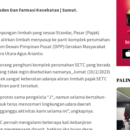
den Dan Farmasi Kesehatan | Sumut.
pungan limbah yang sesuai Standar, Pasar (Pajak)
 alirkan limbah menyusup ke parit komplek perumahan.
mum Dewan Pimpinan Pusat (DPP) Gerakan Masyarakat
 Utara Agus Arianto.
 seorang penghuni komplek perumahan SETC yang berada
yang tidak ingin disebutkan namanya_Jumat (10/2/2023)
ek sangat keberatan adanya aliran limbah pajak SETC
PALI
iran parit tersebut.
 protes sama pengelola *J*, namun selama bertahun-
usuk terus mencemari lingkungan udara daerah
ganggu aktivitas kami selama ini”, ungkapnya.
 pernah mengalami beberapa kali kebanjiran
g menggenang diparit, bahkan jika hujan deras