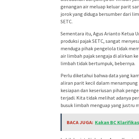
genangan air meluap keluar parit s
jorok yang diduga bersumber dari l
SETC.
Sementara itu, Agus Arianto Ketua
produksi pajak SETC, sangat menyes
menduga pihak pengelola tidak memi
air limbah pajak sengaja di alirkan 
limbah tidak bertumpuk, bebernya.
Perlu diketahui bahwa data yang kam
aliran parit kecil dalam menampung 
kesiapan dan keseriusan pihak peng
terjadi. Kita tidak melihat adanya 
busuk limbah menguap yang justru me
BACA JUGA:
Kakan BC Klarifika