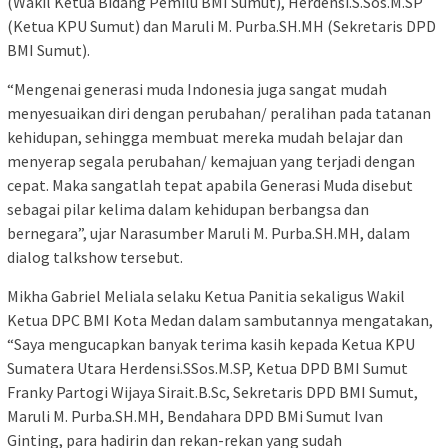
(Wakil Ketua Bidang Pemilu BMI Sumut), Herdensi.S.Sos.M.SP
(Ketua KPU Sumut) dan Maruli M. Purba.SH.MH (Sekretaris DPD
BMI Sumut).
“Mengenai generasi muda Indonesia juga sangat mudah
menyesuaikan diri dengan perubahan/ peralihan pada tatanan
kehidupan, sehingga membuat mereka mudah belajar dan
menyerap segala perubahan/ kemajuan yang terjadi dengan
cepat. Maka sangatlah tepat apabila Generasi Muda disebut
sebagai pilar kelima dalam kehidupan berbangsa dan
bernegara”, ujar Narasumber Maruli M. Purba.SH.MH, dalam
dialog talkshow tersebut.
Mikha Gabriel Meliala selaku Ketua Panitia sekaligus Wakil
Ketua DPC BMI Kota Medan dalam sambutannya mengatakan,
“Saya mengucapkan banyak terima kasih kepada Ketua KPU
Sumatera Utara Herdensi.SSos.M.SP, Ketua DPD BMI Sumut
Franky Partogi Wijaya Sirait.B.Sc, Sekretaris DPD BMI Sumut,
Maruli M. Purba.SH.MH, Bendahara DPD BMi Sumut Ivan
Ginting, para hadirin dan rekan-rekan yang sudah