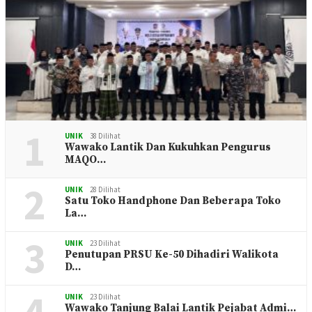
1
UNIK
38 Dilihat
Wawako Lantik Dan Kukuhkan Pengurus
MAQO…
2
UNIK
28 Dilihat
Satu Toko Handphone Dan Beberapa Toko
La…
3
UNIK
23 Dilihat
Penutupan PRSU Ke-50 Dihadiri Walikota
D…
4
UNIK
23 Dilihat
Wawako Tanjung Balai Lantik Pejabat Admi…