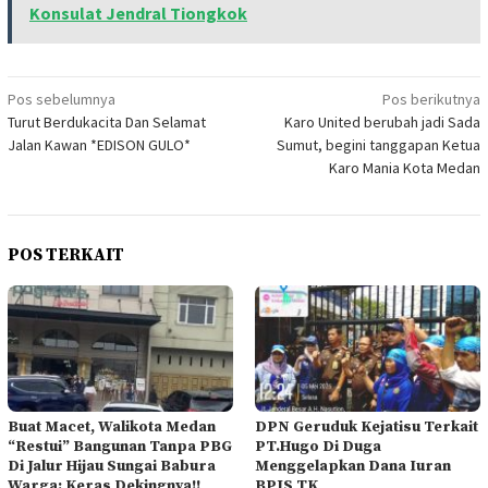
Konsulat Jendral Tiongkok
Navigasi
Pos sebelumnya
Pos berikutnya
Turut Berdukacita Dan Selamat
Karo United berubah jadi Sada
pos
Jalan Kawan *EDISON GULO*
Sumut, begini tanggapan Ketua
Karo Mania Kota Medan
POS TERKAIT
Buat Macet, Walikota Medan
DPN Geruduk Kejatisu Terkait
“Restui” Bangunan Tanpa PBG
PT.Hugo Di Duga
Di Jalur Hijau Sungai Babura
Menggelapkan Dana Iuran
Warga: Keras Dekingnya!!
BPJS TK