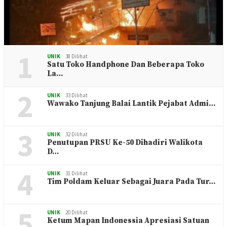
1
UNIK
38 Dilihat
Satu Toko Handphone Dan Beberapa Toko
La…
2
UNIK
33 Dilihat
Wawako Tanjung Balai Lantik Pejabat Admi…
3
UNIK
32 Dilihat
Penutupan PRSU Ke-50 Dihadiri Walikota
D…
4
UNIK
31 Dilihat
Tim Poldam Keluar Sebagai Juara Pada Tur…
5
UNIK
20 Dilihat
Ketum Mapan Indonessia Apresiasi Satuan