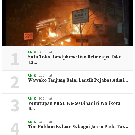
1
UNIK
36 Dilihat
Satu Toko Handphone Dan Beberapa Toko
La…
2
UNIK
31 Dilihat
Wawako Tanjung Balai Lantik Pejabat Admi…
3
UNIK
30 Dilihat
Penutupan PRSU Ke-50 Dihadiri Walikota
D…
4
UNIK
28 Dilihat
Tim Poldam Keluar Sebagai Juara Pada Tur…