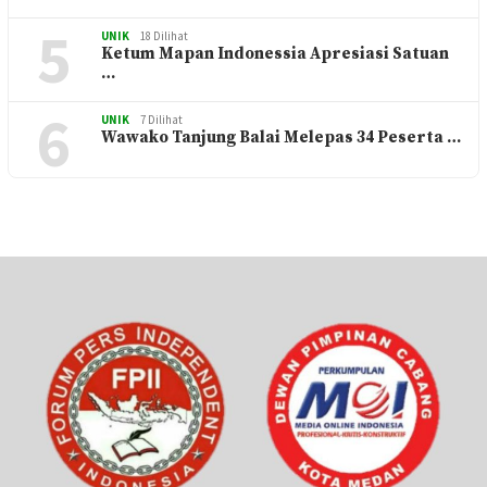
5
UNIK
18 Dilihat
Ketum Mapan Indonessia Apresiasi Satuan
…
6
UNIK
7 Dilihat
Wawako Tanjung Balai Melepas 34 Peserta …