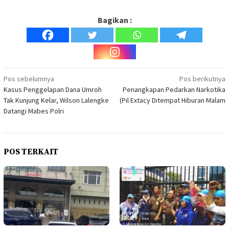
Bagikan :
Navigasi
Pos sebelumnya
Pos berikutnya
Kasus Penggelapan Dana Umroh
Penangkapan Pedarkan Narkotika
pos
Tak Kunjung Kelar, Wilson Lalengke
(Pil Extacy Ditempat Hiburan Malam
Datangi Mabes Polri
POS TERKAIT