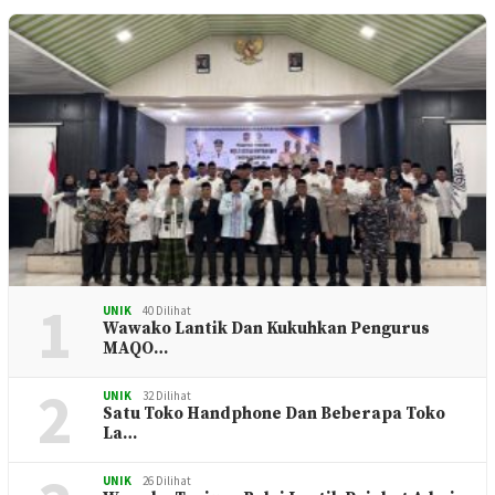
1
UNIK
40 Dilihat
Wawako Lantik Dan Kukuhkan Pengurus
MAQO…
2
UNIK
32 Dilihat
Satu Toko Handphone Dan Beberapa Toko
La…
UNIK
26 Dilihat