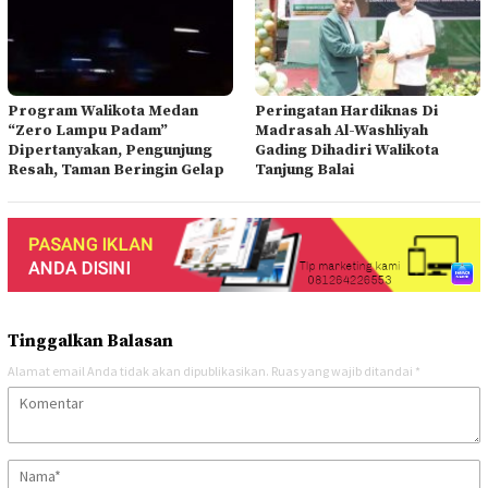
Program Walikota Medan
Peringatan Hardiknas Di
“Zero Lampu Padam”
Madrasah Al-Washliyah
Dipertanyakan, Pengunjung
Gading Dihadiri Walikota
Resah, Taman Beringin Gelap
Tanjung Balai
Tinggalkan Balasan
Alamat email Anda tidak akan dipublikasikan.
Ruas yang wajib ditandai
*