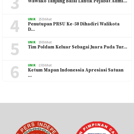
3
Wawako Tanjung Balai Lantik Pejabat Admi…
4
UNIK
25 Dilihat
Penutupan PRSU Ke-50 Dihadiri Walikota
D…
5
UNIK
19 Dilihat
Tim Poldam Keluar Sebagai Juara Pada Tur…
6
UNIK
13 Dilihat
Ketum Mapan Indonessia Apresiasi Satuan
…