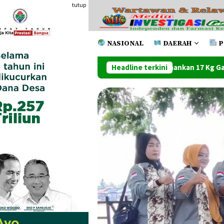
Loncat
tutup
ke
konten
NASIONAL
DAERAH
P
lres Metro Bekadi Amankan 17 Kg Ganja Bravooo
Headline terkini
Satu To