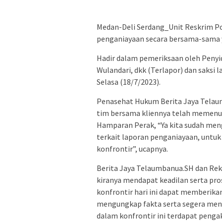
Medan-Deli Serdang_Unit Reskrim Po
penganiayaan secara bersama-sama ya
Hadir dalam pemeriksaan oleh Penyidi
Wulandari, dkk (Terlapor) dan saksi
Selasa (18/7/2023).
Penasehat Hukum Berita Jaya Telau
tim bersama kliennya telah memenuh
Hamparan Perak, “Ya kita sudah men
terkait laporan penganiayaan, untu
konfrontir”, ucapnya.
Berita Jaya Telaumbanua.SH dan Rek
kiranya mendapat keadilan serta pro
konfrontir hari ini dapat memberika
mengungkap fakta serta segera menai
dalam konfrontir ini terdapat pengak