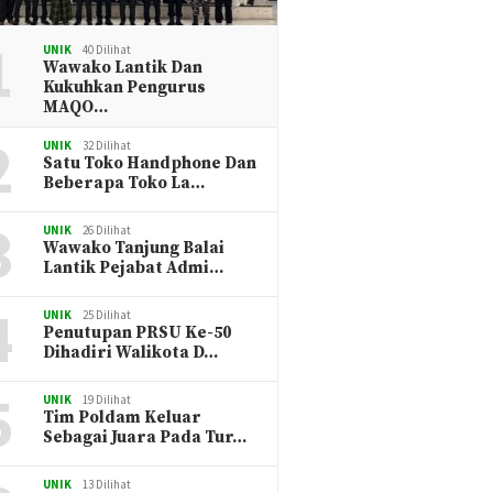
1
UNIK
40 Dilihat
Wawako Lantik Dan
Kukuhkan Pengurus
MAQO…
2
UNIK
32 Dilihat
Satu Toko Handphone Dan
Beberapa Toko La…
3
UNIK
26 Dilihat
Wawako Tanjung Balai
Lantik Pejabat Admi…
4
UNIK
25 Dilihat
Penutupan PRSU Ke-50
Dihadiri Walikota D…
5
UNIK
19 Dilihat
Tim Poldam Keluar
Sebagai Juara Pada Tur…
UNIK
13 Dilihat