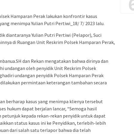
lsek Hamparan Perak lakukan konfrontir kasus
ng menimpa Yulian Putri Pertiwi_18/ 7/ 2023 lalu.
k diantaranya Yulian Putri Pertiwi (Pelapor), Suci
 lainnya di Ruangan Unit Reskrim Polsek Hamparan Perak,
mbanua.SH dan Rekan mengatakan bahwa dirinya dan
i undangan oleh penyidik Unit Reskrim Polsek
ghadiri undangan penyidik Polsek Hamparan Perak
k dilakukan permintaan keterangan tambahan secara
an berharap kasus yang menimpa klienya tersebut
ses hukum dapat berjalan lancar, “Semoga hasil
n petunjuk kepada rekan-rekan penyidik untuk dapat
kkan status kasus ini ke Penyidikan, terlebih-lebih
uan dari salah satu terlapor bahwa dia telah