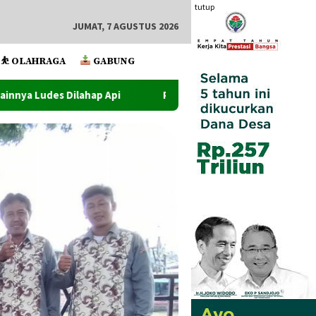
tutup
JUMAT, 7 AGUSTUS 2026
⛹️ OLAHRAGA
GABUNG
Penutupan PRSU Ke-50 Dihadiri Walikota Dan Wawako Tanju