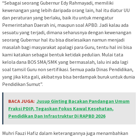
“Sebagai seorang Gubernur Edy Rahmayadi, memiliki
kewenangan yang lebih daripada orang lain, hal itu diatur UU
dan peraturan yang berlaku, baik itu untuk mengatur
Pemerintahan Daerah ini, maupun soal APBD. Jadi kalau ada
sesuatu yang terjadi, dimana seharusnya dengan kewenangan
seorang Gubernur hal itu bisa diselesaikan namun menjadi
masalah bagi masyarakat apalagi para Guru, tentu hal ini bisa
kami katakan sebagai bentuk ketidak pedulian. Mulai tata
kelola dana BOS SMA/SMK yang bermasalah, lalu ini ada lagi
soal tamsil Guru non sertifikasi. Semua pada Dinas Pendidikan,
yang jika kita gali, akibatnya bisa berdampak buruk untuk dunia
Pendidikan Sumut”.
BACA JUGA:
Jusup Ginting Bacakan Pandangan Umum
Fraksi PDIP, Tegaskan Fokus Kawal Kesehatan,
Pendidikan Dan Infrastruktur Di RAPBD 2026
Muhri Fauzi Hafiz dalam keterangannya juga menambahkan