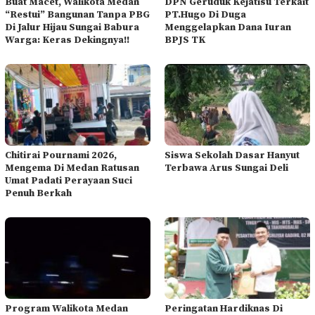
Buat Macet, Walikota Medan
DPN Geruduk Kejatisu Terkait
“Restui” Bangunan Tanpa PBG
PT.Hugo Di Duga
Di Jalur Hijau Sungai Babura
Menggelapkan Dana Iuran
Warga: Keras Dekingnya!!
BPJS TK
Chitirai Pournami 2026,
Siswa Sekolah Dasar Hanyut
Mengema Di Medan Ratusan
Terbawa Arus Sungai Deli
Umat Padati Perayaan Suci
Penuh Berkah
Program Walikota Medan
Peringatan Hardiknas Di