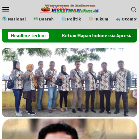
Loncat
Menu
ke
Mobile
konten
Nasional
Daerah
Politik
Hukum
Otomoti
p 2026
Headline terkini
Ketum Mapan Indonessia Apresiasi Satuan Narkob