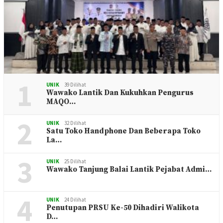
1
UNIK
39 Dilihat
Wawako Lantik Dan Kukuhkan Pengurus
MAQO…
2
UNIK
32 Dilihat
Satu Toko Handphone Dan Beberapa Toko
La…
3
UNIK
25 Dilihat
Wawako Tanjung Balai Lantik Pejabat Admi…
4
UNIK
24 Dilihat
Penutupan PRSU Ke-50 Dihadiri Walikota
D…