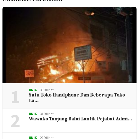
1
UNIK
35 Dilihat
Satu Toko Handphone Dan Beberapa Toko
La…
2
UNIK
31 Dilihat
Wawako Tanjung Balai Lantik Pejabat Admi…
UNIK
29 Dilihat