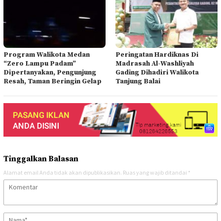
Program Walikota Medan
Peringatan Hardiknas Di
“Zero Lampu Padam”
Madrasah Al-Washliyah
Dipertanyakan, Pengunjung
Gading Dihadiri Walikota
Resah, Taman Beringin Gelap
Tanjung Balai
Tinggalkan Balasan
Alamat email Anda tidak akan dipublikasikan.
Ruas yang wajib ditandai
*