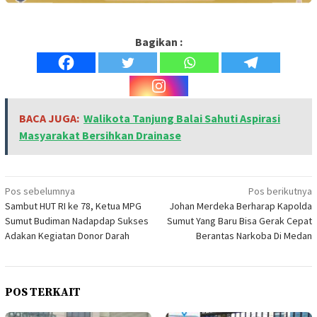
Bagikan :
BACA JUGA:
Walikota Tanjung Balai Sahuti Aspirasi
Masyarakat Bersihkan Drainase
Navigasi
Pos sebelumnya
Pos berikutnya
Sambut HUT RI ke 78, Ketua MPG
Johan Merdeka Berharap Kapolda
pos
Sumut Budiman Nadapdap Sukses
Sumut Yang Baru Bisa Gerak Cepat
Adakan Kegiatan Donor Darah
Berantas Narkoba Di Medan
POS TERKAIT