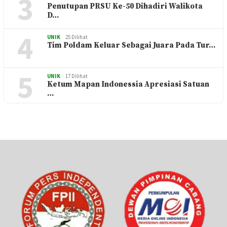
3
Penutupan PRSU Ke-50 Dihadiri Walikota
D…
4
UNIK
25 Dilihat
Tim Poldam Keluar Sebagai Juara Pada Tur…
5
UNIK
17 Dilihat
Ketum Mapan Indonessia Apresiasi Satuan
…