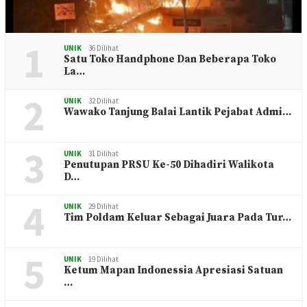
1
UNIK
36 Dilihat
Satu Toko Handphone Dan Beberapa Toko
La…
2
UNIK
32 Dilihat
Wawako Tanjung Balai Lantik Pejabat Admi…
3
UNIK
31 Dilihat
Penutupan PRSU Ke-50 Dihadiri Walikota
D…
4
UNIK
29 Dilihat
Tim Poldam Keluar Sebagai Juara Pada Tur…
5
UNIK
19 Dilihat
Ketum Mapan Indonessia Apresiasi Satuan
…