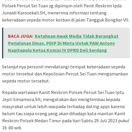
Polsek Percut Sei Tuan yg dipimpin oleh Panit Reskrim Ipda
Junaidi Karosekali.SH, menerima informasi tentang
keberadaan sepeda motor korban di jalan Tangguk Bongkar VII.
BACA JUGA:
Ketahuan Awak Media Tidak Berangkat
Perjalanan Dinas, PDIP Di Minta Untuk PAW Antony
Napitupulu Ketua Komisi IV DPRD Deli Serdang
Selanjutnya personil mendatangi tempat keberadaan sepeda
motor tersebut dan Kepolisian Percut Sei Tuan mengamankan
sepeda motor tersebut.
Kepada wartawan Kanit Reskrim Polsek Percut Sei Tuan Iptu
Jepri Simamora.SH, mengatakan dan menghimbau kepada
masyrakat untuk lebih waspada terhadap dating apps karena
belum tau siapa orang yang akan dihadapi kata mantan Kanit
Reskrim Polsek Medan Timur pada hari Sabtu 29 Juli 2023 pukul
16 .00.wib.