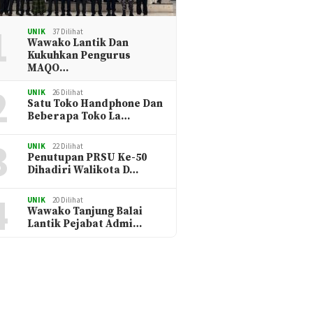
1
UNIK
37 Dilihat
Wawako Lantik Dan
Kukuhkan Pengurus
MAQO…
2
UNIK
26 Dilihat
Satu Toko Handphone Dan
Beberapa Toko La…
3
UNIK
22 Dilihat
Penutupan PRSU Ke-50
Dihadiri Walikota D…
4
UNIK
20 Dilihat
Wawako Tanjung Balai
Lantik Pejabat Admi…