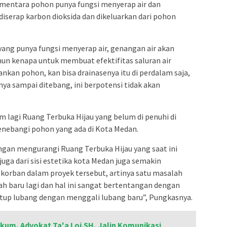
mentara pohon punya fungsi menyerap air dan
diserap karbon dioksida dan dikeluarkan dari pohon
ang punya fungsi menyerap air, genangan air akan
mun kenapa untuk membuat efektifitas saluran air
nkan pohon, kan bisa drainasenya itu di perdalam saja,
nya sampai ditebang, ini berpotensi tidak akan
 lagi Ruang Terbuka Hijau yang belum di penuhi di
ebangi pohon yang ada di Kota Medan.
an mengurangi Ruang Terbuka Hijau yang saat ini
a dari sisi estetika kota Medan juga semakin
korban dalam proyek tersebut, artinya satu masalah
ah baru lagi dan hal ini sangat bertentangan dengan
utup lubang dengan menggali lubang baru”, Pungkasnya.
kum, Advokat Ta'a Loi.SH, Jalin Komunikasi