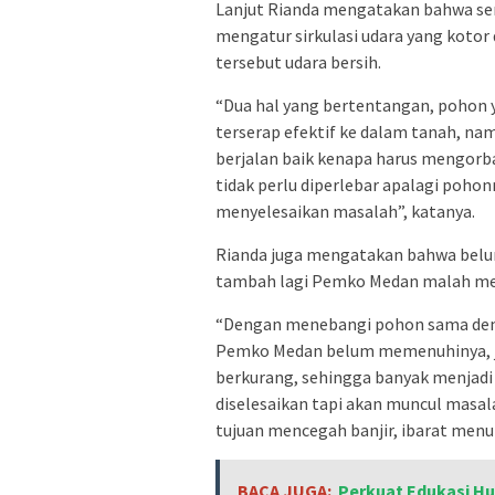
Lanjut Rianda mengatakan bahwa se
mengatur sirkulasi udara yang kotor 
tersebut udara bersih.
“Dua hal yang bertentangan, pohon y
terserap efektif ke dalam tanah, na
berjalan baik kenapa harus mengorba
tidak perlu diperlebar apalagi pohon
menyelesaikan masalah”, katanya.
Rianda juga mengatakan bahwa belum
tambah lagi Pemko Medan malah men
“Dengan menebangi pohon sama deng
Pemko Medan belum memenuhinya, jug
berkurang, sehingga banyak menjadi 
diselesaikan tapi akan muncul masal
tujuan mencegah banjir, ibarat men
BACA JUGA:
Perkuat Edukasi Hu