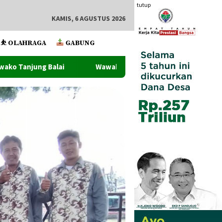
tutup
KAMIS, 6 AGUSTUS 2026
⛹️ OLAHRAGA
GABUNG
Wawako Tanjung Balai Lantik Pejabat Administrator Dan Penga