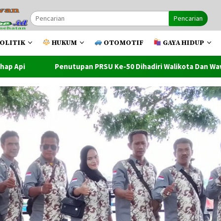
Pencarian
OLITIK
HUKUM
OTOMOTIF
GAYA HIDUP
 PRSU Ke-50 Dihadiri Walikota Dan Wawako Tanjung Balai