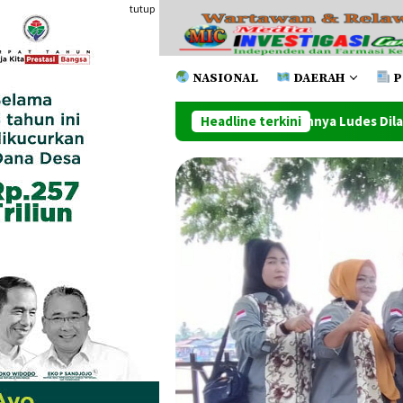
Loncat
tutup
ke
konten
NASIONAL
DAERAH
P
an Beberapa Toko Lainnya Ludes Dilahap Api
Headline terkini
Penutupan