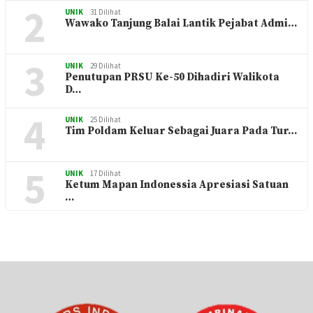
2
UNIK
31 Dilihat
Wawako Tanjung Balai Lantik Pejabat Admi…
3
UNIK
29 Dilihat
Penutupan PRSU Ke-50 Dihadiri Walikota
D…
4
UNIK
25 Dilihat
Tim Poldam Keluar Sebagai Juara Pada Tur…
5
UNIK
17 Dilihat
Ketum Mapan Indonessia Apresiasi Satuan
…