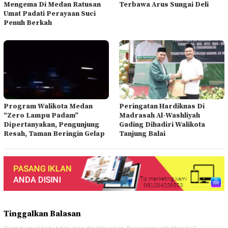
Mengema Di Medan Ratusan
Terbawa Arus Sungai Deli
Umat Padati Perayaan Suci
Penuh Berkah
Program Walikota Medan
Peringatan Hardiknas Di
“Zero Lampu Padam”
Madrasah Al-Washliyah
Dipertanyakan, Pengunjung
Gading Dihadiri Walikota
Resah, Taman Beringin Gelap
Tanjung Balai
Tinggalkan Balasan
Alamat email Anda tidak akan dipublikasikan.
Ruas yang wajib ditandai
*