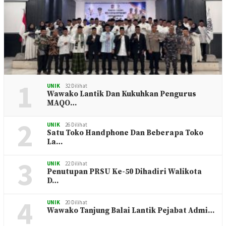
1
UNIK
32 Dilihat
Wawako Lantik Dan Kukuhkan Pengurus
MAQO…
2
UNIK
26 Dilihat
Satu Toko Handphone Dan Beberapa Toko
La…
3
UNIK
22 Dilihat
Penutupan PRSU Ke-50 Dihadiri Walikota
D…
4
UNIK
20 Dilihat
Wawako Tanjung Balai Lantik Pejabat Admi…