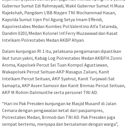
Gubernur Sumut Edi Rahmayadi, Wakil Gubernur Sumut H.Musa
Rajekshah, Pangdam I/BB Mayjen TNI Mochammad Hasan,
Kapolda Sumut Irjen Pol Agung Setya Imam Effendi,
Kapolrestabes Medan Kombes Pol.Valentino Alfa Tatareda,
Dandim 0201/Medan Kolonel Inf.Ferry Muzawwad dan Kasat
Intelkam Polrestabes Medan AKBP Ahyan.
Dalam kunjungan RI 1 itu, pelaksana pengamanan dipastikan
ikut turun yakni, Kabag Log Polrestabes Medan AKBP.H.Zonni
Aroma, Kapolsek Percut Sei Tuan Kompol Agustiawan,
Wakapolsek Percut Seituan AKP Masagus Zailani, Kanit
Intelkam Percut Seituan, AKP Syahrul, Kanit Turjawali Sat
Samapta, AKP Assen Samosir dan Kanit Binmas Percut Seituan,
AKP M Rohim Dalimunthe serta personel TNI AD.
“Hari ini Pak Presiden kunjungan ke Masjid Musanif di Jalan
Cemara dengan pengawalan ketat dari paspampres,
Polrestabes Medan, Brimob dan TNI AD. Pak Presiden juga
sempat bertemu, menyapa dan bersalaman dengan warga”,