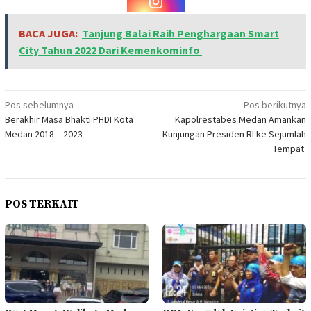
BACA JUGA:
Tanjung Balai Raih Penghargaan Smart
City Tahun 2022 Dari Kemenkominfo
Navigasi
Pos sebelumnya
Pos berikutnya
Berakhir Masa Bhakti PHDI Kota
Kapolrestabes Medan Amankan
pos
Medan 2018 – 2023
Kunjungan Presiden RI ke Sejumlah
Tempat
POS TERKAIT