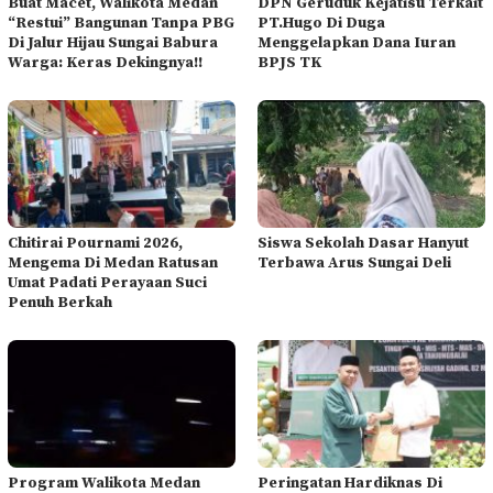
Buat Macet, Walikota Medan
DPN Geruduk Kejatisu Terkait
“Restui” Bangunan Tanpa PBG
PT.Hugo Di Duga
Di Jalur Hijau Sungai Babura
Menggelapkan Dana Iuran
Warga: Keras Dekingnya!!
BPJS TK
Chitirai Pournami 2026,
Siswa Sekolah Dasar Hanyut
Mengema Di Medan Ratusan
Terbawa Arus Sungai Deli
Umat Padati Perayaan Suci
Penuh Berkah
Program Walikota Medan
Peringatan Hardiknas Di