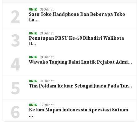
2
UNIK
31 Dilihat
Satu Toko Handphone Dan Beberapa Toko
La…
3
UNIK
24 Dilihat
Penutupan PRSU Ke-50 Dihadiri Walikota
D…
4
UNIK
24 Dilihat
Wawako Tanjung Balai Lantik Pejabat Admi…
5
UNIK
18 Dilihat
Tim Poldam Keluar Sebagai Juara Pada Tur…
6
UNIK
12 Dilihat
Ketum Mapan Indonessia Apresiasi Satuan
…