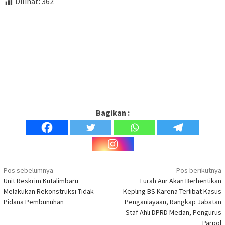
Dilihat:
362
Bagikan :
Navigasi
Pos sebelumnya
Pos berikutnya
Unit Reskrim Kutalimbaru
Lurah Aur Akan Berhentikan
pos
Melakukan Rekonstruksi Tidak
Kepling BS Karena Terlibat Kasus
Pidana Pembunuhan
Penganiayaan, Rangkap Jabatan
Staf Ahli DPRD Medan, Pengurus
Parpol