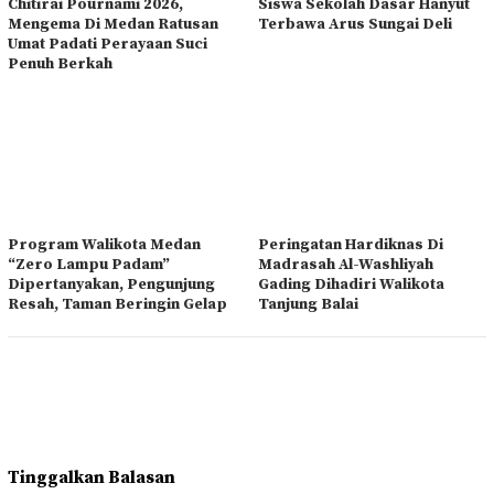
Chitirai Pournami 2026,
Siswa Sekolah Dasar Hanyut
Mengema Di Medan Ratusan
Terbawa Arus Sungai Deli
Umat Padati Perayaan Suci
Penuh Berkah
Program Walikota Medan
Peringatan Hardiknas Di
“Zero Lampu Padam”
Madrasah Al-Washliyah
Dipertanyakan, Pengunjung
Gading Dihadiri Walikota
Resah, Taman Beringin Gelap
Tanjung Balai
Tinggalkan Balasan