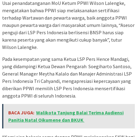
Usai penandatanganan MoU Ketum PPWI Wilson Lalengke,
mengatakan bahwa PPWI siap melaksanakan sertifikasi
terhadap Wartawan dan pewarta warga, baik anggota PPWI
maupun pewarta warga dari masyarakat umum lainnya, “Asesor
penguji dari LSP Pers Indonesia berlisensi BNSP harus siap
karena peserta yang akan mengikuti cukup banyak”, tutur
Wilson Lalengke.
Pada kesempatan yang sama Ketua LSP Pers Hence Mandagi,
yang didampingi Ketua Dewan Pengarah Soegiharto Santoso,
General Manager Meytha Kalalo dan Manajer Administrasi LSP
Pers Indonesia Tri Cahyandi, mengapresiasi kepercayaan yang
diberikan PPWI memilih LSP Pers Indonesia mensertifikasi
anggota PPWI di seluruh Indonesia.
BACA JUGA:
Walikota Tanjung Balai Terima Audiensi
Panitia Natal Oikumene dan BKUK
“Kami siap bekerja sama dengan PPWI melaksanakan SKW bagi