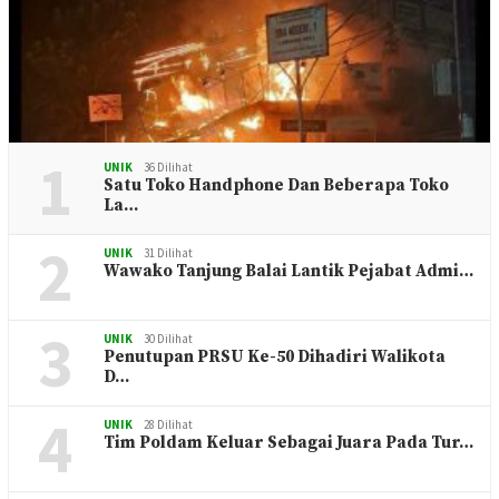
1
UNIK
36 Dilihat
Satu Toko Handphone Dan Beberapa Toko
La…
2
UNIK
31 Dilihat
Wawako Tanjung Balai Lantik Pejabat Admi…
3
UNIK
30 Dilihat
Penutupan PRSU Ke-50 Dihadiri Walikota
D…
4
UNIK
28 Dilihat
Tim Poldam Keluar Sebagai Juara Pada Tur…