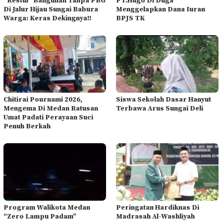
“Restui” Bangunan Tanpa PBG
PT.Hugo Di Duga
Di Jalur Hijau Sungai Babura
Menggelapkan Dana Iuran
Warga: Keras Dekingnya!!
BPJS TK
Chitirai Pournami 2026,
Siswa Sekolah Dasar Hanyut
Mengema Di Medan Ratusan
Terbawa Arus Sungai Deli
Umat Padati Perayaan Suci
Penuh Berkah
Program Walikota Medan
Peringatan Hardiknas Di
“Zero Lampu Padam”
Madrasah Al-Washliyah