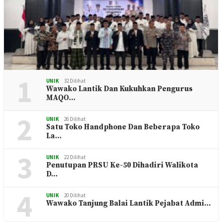
1
UNIK
32 Dilihat
Wawako Lantik Dan Kukuhkan Pengurus
MAQO…
2
UNIK
26 Dilihat
Satu Toko Handphone Dan Beberapa Toko
La…
3
UNIK
22 Dilihat
Penutupan PRSU Ke-50 Dihadiri Walikota
D…
4
UNIK
20 Dilihat
Wawako Tanjung Balai Lantik Pejabat Admi…