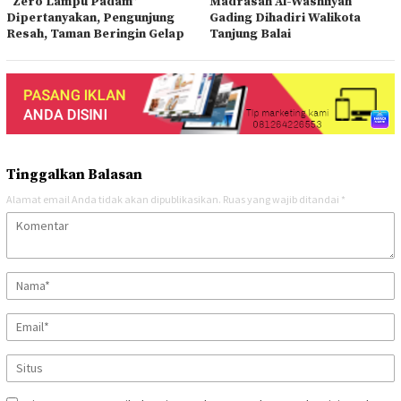
“Zero Lampu Padam”
Madrasah Al-Washliyah
Dipertanyakan, Pengunjung
Gading Dihadiri Walikota
Resah, Taman Beringin Gelap
Tanjung Balai
Tinggalkan Balasan
Alamat email Anda tidak akan dipublikasikan.
Ruas yang wajib ditandai
*