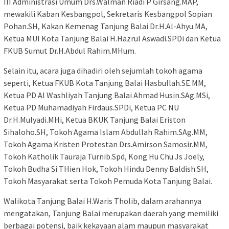
III Administrasi Umum Drs.Walman Riadi P Girsang.MAP,
mewakili Kaban Kesbangpol, Sekretaris Kesbangpol Sopian
Pohan.SH, Kakan Kemenag Tanjung Balai Dr.H.Al-Ahyu.MA,
Ketua MUI Kota Tanjung Balai H.Hazrul Aswadi.SPDi dan Ketua
FKUB Sumut Dr.H.Abdul Rahim.MHum.
Selain itu, acara juga dihadiri oleh sejumlah tokoh agama
seperti, Ketua FKUB Kota Tanjung Balai Hasbullah.SE.MM,
Ketua PD Al Washliyah Tanjung Balai Ahmad Husin.SAg.MSi,
Ketua PD Muhamadiyah Firdaus.SPDi, Ketua PC NU
Dr.H.Mulyadi.MHi, Ketua BKUK Tanjung Balai Eriston
Sihaloho.SH, Tokoh Agama Islam Abdullah Rahim.SAg.MM,
Tokoh Agama Kristen Protestan Drs.Amirson Samosir.MM,
Tokoh Katholik Tauraja Turnib.Spd, Kong Hu Chu Js Joely,
Tokoh Budha Si THien Hok, Tokoh Hindu Denny Baldish.SH,
Tokoh Masyarakat serta Tokoh Pemuda Kota Tanjung Balai.
Walikota Tanjung Balai H.Waris Tholib, dalam arahannya
mengatakan, Tanjung Balai merupakan daerah yang memiliki
berbagai potensi, baik kekayaan alam maupun masyarakat