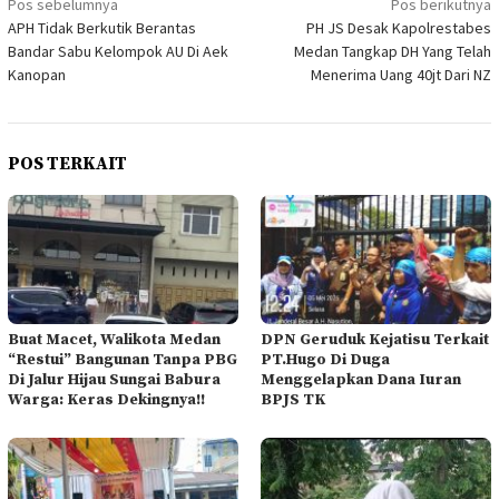
Navigasi
Pos sebelumnya
Pos berikutnya
APH Tidak Berkutik Berantas
PH JS Desak Kapolrestabes
pos
Bandar Sabu Kelompok AU Di Aek
Medan Tangkap DH Yang Telah
Kanopan
Menerima Uang 40jt Dari NZ
POS TERKAIT
Buat Macet, Walikota Medan
DPN Geruduk Kejatisu Terkait
“Restui” Bangunan Tanpa PBG
PT.Hugo Di Duga
Di Jalur Hijau Sungai Babura
Menggelapkan Dana Iuran
Warga: Keras Dekingnya!!
BPJS TK