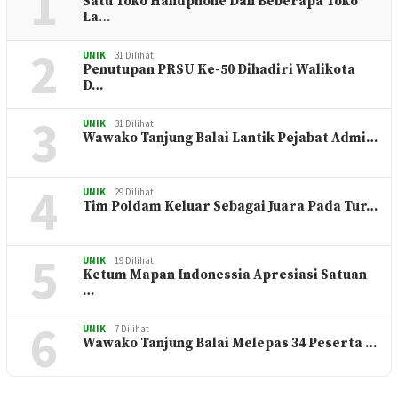
1
Satu Toko Handphone Dan Beberapa Toko
La…
2
UNIK
31 Dilihat
Penutupan PRSU Ke-50 Dihadiri Walikota
D…
3
UNIK
31 Dilihat
Wawako Tanjung Balai Lantik Pejabat Admi…
4
UNIK
29 Dilihat
Tim Poldam Keluar Sebagai Juara Pada Tur…
5
UNIK
19 Dilihat
Ketum Mapan Indonessia Apresiasi Satuan
…
6
UNIK
7 Dilihat
Wawako Tanjung Balai Melepas 34 Peserta …