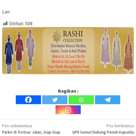
Lan
Dilihat:
508
Bagikan :
Navigasi
Pos sebelumnya
Pos berikutnya
Parkir di Trotoar Jalan, Siap-Siap
GPII Sumut Dukung Penuh Kapolda
pos