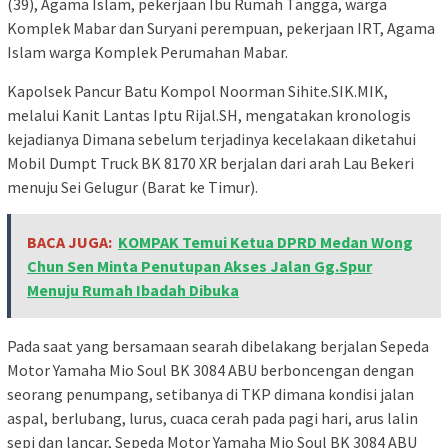
(39), Agama Islam, pekerjaan Ibu Rumah Tangga, warga
Komplek Mabar dan Suryani perempuan, pekerjaan IRT, Agama
Islam warga Komplek Perumahan Mabar.
Kapolsek Pancur Batu Kompol Noorman Sihite.SIK.MIK,
melalui Kanit Lantas Iptu Rijal.SH, mengatakan kronologis
kejadianya Dimana sebelum terjadinya kecelakaan diketahui
Mobil Dumpt Truck BK 8170 XR berjalan dari arah Lau Bekeri
menuju Sei Gelugur (Barat ke Timur).
BACA JUGA:
KOMPAK Temui Ketua DPRD Medan Wong
Chun Sen Minta Penutupan Akses Jalan Gg.Spur
Menuju Rumah Ibadah Dibuka
Pada saat yang bersamaan searah dibelakang berjalan Sepeda
Motor Yamaha Mio Soul BK 3084 ABU berboncengan dengan
seorang penumpang, setibanya di TKP dimana kondisi jalan
aspal, berlubang, lurus, cuaca cerah pada pagi hari, arus lalin
sepi dan lancar, Sepeda Motor Yamaha Mio Soul BK 3084 ABU