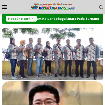
Loncat
Menu
ke
Mobile
konten
Tim Poldam Keluar Sebagai Juara Pada Turnamen Futsal Pemko
Headline terkini