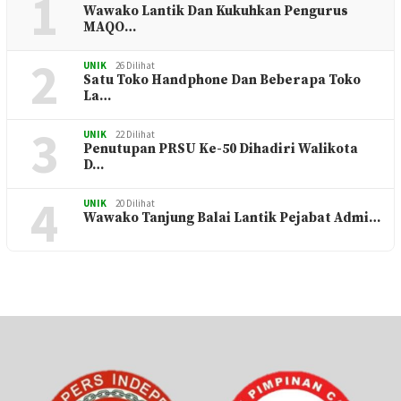
1
Wawako Lantik Dan Kukuhkan Pengurus
MAQO…
2
UNIK
26 Dilihat
Satu Toko Handphone Dan Beberapa Toko
La…
3
UNIK
22 Dilihat
Penutupan PRSU Ke-50 Dihadiri Walikota
D…
4
UNIK
20 Dilihat
Wawako Tanjung Balai Lantik Pejabat Admi…