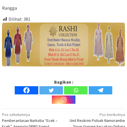
Rangga
Dilihat:
381
Bagikan :
Navigasi
Pos sebelumnya
Pos berikutnya
Pemberantasan Narkoba “Ecek –
Unit Reskrim Polsek Namorambe
pos
Ecek”, Anggota DPRD Sumut
Turun Gunung ke Lokasi Diduga