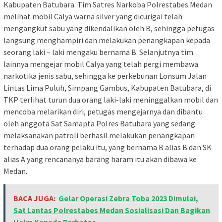
Kabupaten Batubara. Tim Satres Narkoba Polrestabes Medan
melihat mobil Calya warna silver yang dicurigai telah
mengangkut sabu yang dikendalikan oleh B, sehingga petugas
langsung menghampiri dan melakukan penangkapan kepada
seorang laki – laki mengaku bernama B. Selanjutnya tim
lainnya mengejar mobil Calya yang telah pergi membawa
narkotika jenis sabu, sehingga ke perkebunan Lonsum Jalan
Lintas Lima Puluh, Simpang Gambus, Kabupaten Batubara, di
TKP terlihat turun dua orang laki-laki meninggalkan mobil dan
mencoba melarikan diri, petugas mengejarnya dan dibantu
oleh anggota Sat Samapta Polres Batubara yang sedang
melaksanakan patroli berhasil melakukan penangkapan
terhadap dua orang pelaku itu, yang bernama B alias B dan SK
alias A yang rencananya barang haram itu akan dibawa ke
Medan.
BACA JUGA:
Gelar Operasi Zebra Toba 2023 Dimulai,
Sat Lantas Polrestabes Medan Sosialisasi Dan Bagikan
Helm Kepada Parbetor