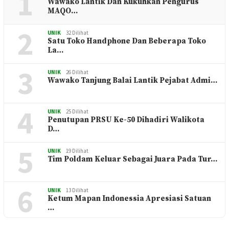
1
UNIK
40 Dilihat
Wawako Lantik Dan Kukuhkan Pengurus
MAQO…
2
UNIK
32 Dilihat
Satu Toko Handphone Dan Beberapa Toko
La…
3
UNIK
26 Dilihat
Wawako Tanjung Balai Lantik Pejabat Admi…
4
UNIK
25 Dilihat
Penutupan PRSU Ke-50 Dihadiri Walikota
D…
5
UNIK
19 Dilihat
Tim Poldam Keluar Sebagai Juara Pada Tur…
6
UNIK
13 Dilihat
Ketum Mapan Indonessia Apresiasi Satuan
…