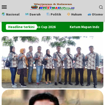
Loncat
Menu
ke
Mobile
konten
Nasional
Daerah
Politik
Hukum
Otomoti
utsal Pemko Cup 2026
Headline terkini
Ketum Mapan Indonessia Apresiasi