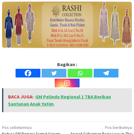
Bagikan :
BACA JUGA:
GM Pelindo Regional 1 TBA Berikan
Santunan Anak Yatim
Navigasi
Pos sebelumnya
Pos berikutnya
Ketua LSM Penjara Sumut Geram
Aparat Gabungan Razia Lucy In The